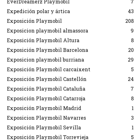
EverDreamerz Playmobil
7
Expedición polar y ártica
43
Exposición Playmobil
208
Exposicion playmobil almassora
9
Exposición Playmobil Altura
8
Exposición Playmobil Barcelona
20
Exposicion playmobil burriana
29
Exposición Playmobil carcaixent
5
Exposición Playmobil Castellón
24
Exposición Playmobil Cataluña
7
Exposición Playmobil Catarroja
8
Exposición Playmobil Madrid
1
Exposicion Playmobil Navarres
3
Exposición Playmobil Sevilla
1
Exposición Playmobil Torrevieja
5