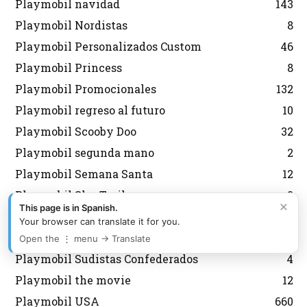
Playmobil navidad
143
Playmobil Nordistas
8
Playmobil Personalizados Custom
46
Playmobil Princess
8
Playmobil Promocionales
132
Playmobil regreso al futuro
10
Playmobil Scooby Doo
32
Playmobil segunda mano
2
Playmobil Semana Santa
12
Playmobil Sky Trails
2
×
This page is in Spanish.
Playmobil Special
6
Your browser can translate it for you.
Playmobil Special Plus
13
Open the ⋮ menu → Translate
Playmobil Sudistas Confederados
4
Playmobil the movie
12
Playmobil USA
660