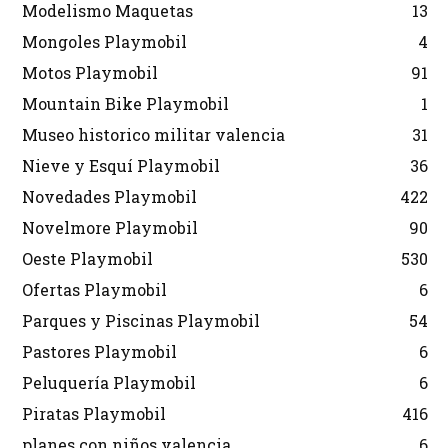
Modelismo Maquetas
13
Mongoles Playmobil
4
Motos Playmobil
91
Mountain Bike Playmobil
1
Museo historico militar valencia
31
Nieve y Esquí Playmobil
36
Novedades Playmobil
422
Novelmore Playmobil
90
Oeste Playmobil
530
Ofertas Playmobil
6
Parques y Piscinas Playmobil
54
Pastores Playmobil
6
Peluquería Playmobil
6
Piratas Playmobil
416
planes con niños valencia
6