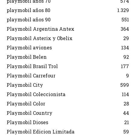
playmobil años 70
574
playmobil años 80
1.329
playmobil años 90
551
Playmobil Argentina Antex
364
Playmobil Asterix y Obelix
29
Playmobil aviones
134
Playmobil Belen
92
Playmobil Brasil Trol
177
Playmobil Carrefour
9
Playmobil City
599
Playmobil Coleccionista
114
Playmobil Color
28
Playmobil Country
44
Playmobil Dioses
21
Playmobil Edicion Limitada
59