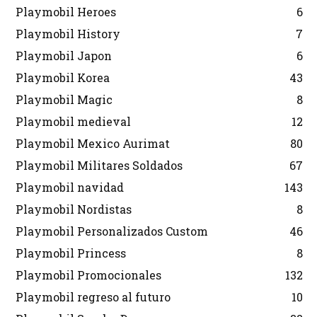
Playmobil Heroes
6
Playmobil History
7
Playmobil Japon
6
Playmobil Korea
43
Playmobil Magic
8
Playmobil medieval
12
Playmobil Mexico Aurimat
80
Playmobil Militares Soldados
67
Playmobil navidad
143
Playmobil Nordistas
8
Playmobil Personalizados Custom
46
Playmobil Princess
8
Playmobil Promocionales
132
Playmobil regreso al futuro
10