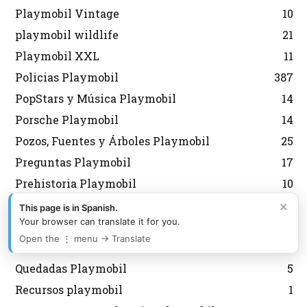
Playmobil Vintage
10
playmobil wildlife
21
Playmobil XXL
11
Policias Playmobil
387
PopStars y Música Playmobil
14
Porsche Playmobil
14
Pozos, Fuentes y Árboles Playmobil
25
Preguntas Playmobil
17
Prehistoria Playmobil
10
×
Princesas Playmobil
146
This page is in Spanish.
Your browser can translate it for you.
Puerto Playmobil
18
Open the ⋮ menu → Translate
Puzzles Playmobil
14
Quedadas Playmobil
5
Recursos playmobil
1