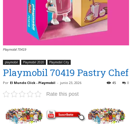
Playmobil 70419
playmobil
Playmobil 2020
Playmobil City
Playmobil 70419 Pastry Chef
Por
El Mundo Click - Playmobil
-
junio 23, 2026
45
0
Rate this post