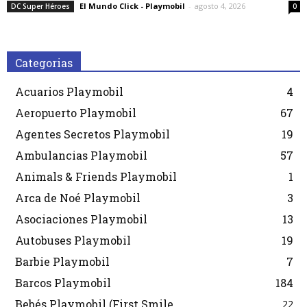
El Mundo Click - Playmobil
-
agosto 4, 2026
DC Super Héroes
0
Categorias
Acuarios Playmobil
4
Aeropuerto Playmobil
67
Agentes Secretos Playmobil
19
Ambulancias Playmobil
57
Animals & Friends Playmobil
1
Arca de Noé Playmobil
3
Asociaciones Playmobil
13
Autobuses Playmobil
19
Barbie Playmobil
7
Barcos Playmobil
184
Bebés Playmobil (First Smile
22