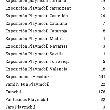
Exposicion playmobil burriana
29
Exposición Playmobil carcaixent
5
Exposición Playmobil Castellón
24
Exposición Playmobil Cataluña
7
Exposición Playmobil Catarroja
8
Exposición Playmobil Madrid
1
Exposicion Playmobil Navarres
3
Exposición Playmobil Sevilla
1
Exposición Playmobil Torrevieja
5
Exposición Playmobil Valencia
18
Exposiciones Aesclick
141
Family Fun Playmobil
22
Famobil
176
Fantasmas Playmobil
32
Faro Playmobil
3