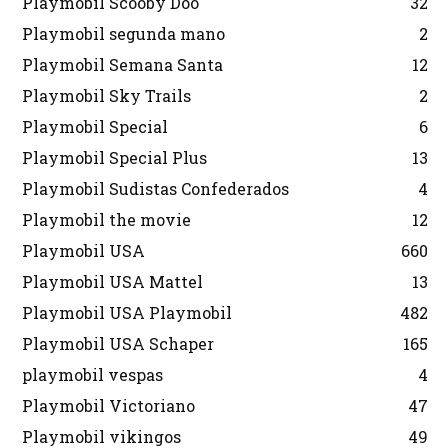
Playmobil Scooby Doo
32
Playmobil segunda mano
2
Playmobil Semana Santa
12
Playmobil Sky Trails
2
Playmobil Special
6
Playmobil Special Plus
13
Playmobil Sudistas Confederados
4
Playmobil the movie
12
Playmobil USA
660
Playmobil USA Mattel
13
Playmobil USA Playmobil
482
Playmobil USA Schaper
165
playmobil vespas
4
Playmobil Victoriano
47
Playmobil vikingos
49