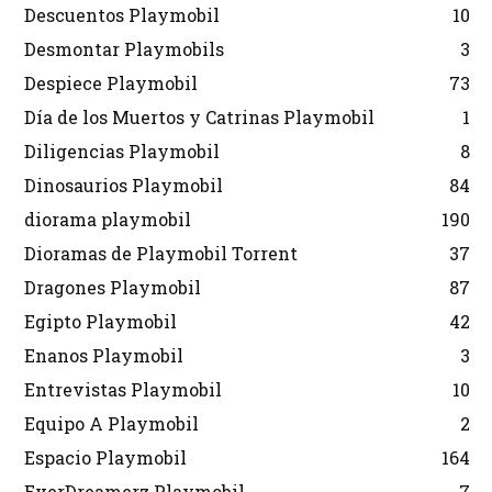
Descuentos Playmobil
10
Desmontar Playmobils
3
Despiece Playmobil
73
Día de los Muertos y Catrinas Playmobil
1
Diligencias Playmobil
8
Dinosaurios Playmobil
84
diorama playmobil
190
Dioramas de Playmobil Torrent
37
Dragones Playmobil
87
Egipto Playmobil
42
Enanos Playmobil
3
Entrevistas Playmobil
10
Equipo A Playmobil
2
Espacio Playmobil
164
EverDreamerz Playmobil
7