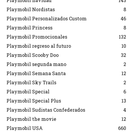
Playmobil navidad
143
Playmobil Nordistas
8
Playmobil Personalizados Custom
46
Playmobil Princess
8
Playmobil Promocionales
132
Playmobil regreso al futuro
10
Playmobil Scooby Doo
32
Playmobil segunda mano
2
Playmobil Semana Santa
12
Playmobil Sky Trails
2
Playmobil Special
6
Playmobil Special Plus
13
Playmobil Sudistas Confederados
4
Playmobil the movie
12
Playmobil USA
660