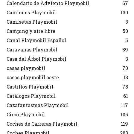
Calendario de Adviento Playmobil
67
Camiones Playmobil
130
Camisetas Playmobil
3
Camping y aire libre
50
Canal Playmobil Español
5
Caravanas Playmobil
39
Casa del Árbol Playmobil
3
casas playmobil
70
casas playmobil oeste
13
Castillos Playmobil
78
Catálogos Playmobil
61
Cazafantasmas Playmobil
117
Circo Playmobil
105
Coches de Carreras Playmobil
119
Coches Playmobil
283