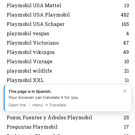
Playmobil USA Mattel
13
Playmobil USA Playmobil
482
Playmobil USA Schaper
165
playmobil vespas
4
Playmobil Victoriano
47
Playmobil vikingos
49
Playmobil Vintage
10
playmobil wildlife
21
Playmobil XXL
11
Policias Playmobil
389
×
This page is in Spanish.
Your browser can translate it for you.
PopStars y Música Playmobil
14
Open the ⋮ menu → Translate
Porsche Playmobil
14
Pozos, Fuentes y Árboles Playmobil
25
Preguntas Playmobil
17