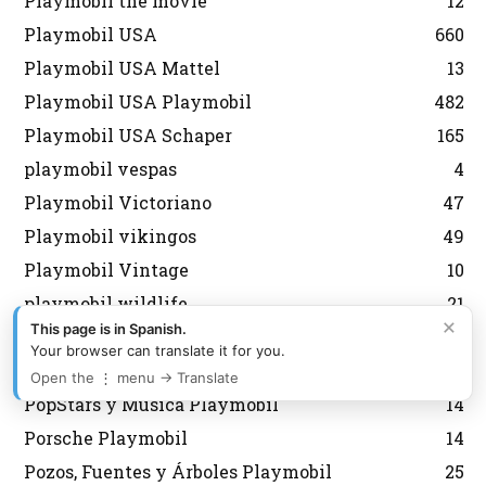
Playmobil the movie
12
Playmobil USA
660
Playmobil USA Mattel
13
Playmobil USA Playmobil
482
Playmobil USA Schaper
165
playmobil vespas
4
Playmobil Victoriano
47
Playmobil vikingos
49
Playmobil Vintage
10
playmobil wildlife
21
×
This page is in Spanish.
Playmobil XXL
11
Your browser can translate it for you.
Policias Playmobil
389
Open the ⋮ menu → Translate
PopStars y Música Playmobil
14
Porsche Playmobil
14
Pozos, Fuentes y Árboles Playmobil
25