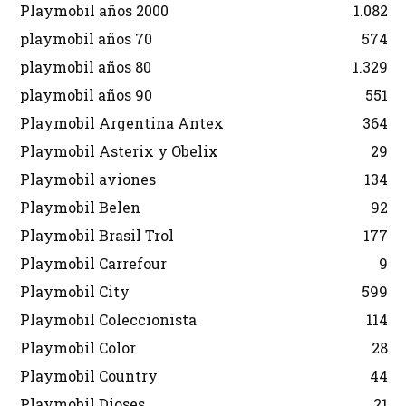
Playmobil años 2000
1.082
playmobil años 70
574
playmobil años 80
1.329
playmobil años 90
551
Playmobil Argentina Antex
364
Playmobil Asterix y Obelix
29
Playmobil aviones
134
Playmobil Belen
92
Playmobil Brasil Trol
177
Playmobil Carrefour
9
Playmobil City
599
Playmobil Coleccionista
114
Playmobil Color
28
Playmobil Country
44
Playmobil Dioses
21