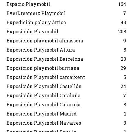
Espacio Playmobil
164
EverDreamerz Playmobil
7
Expedición polar y ártica
43
Exposición Playmobil
208
Exposicion playmobil almassora
9
Exposición Playmobil Altura
8
Exposición Playmobil Barcelona
20
Exposicion playmobil burriana
29
Exposición Playmobil carcaixent
5
Exposición Playmobil Castellón
24
Exposición Playmobil Cataluña
7
Exposición Playmobil Catarroja
8
Exposición Playmobil Madrid
1
Exposicion Playmobil Navarres
3
Exposición Playmobil Sevilla
1