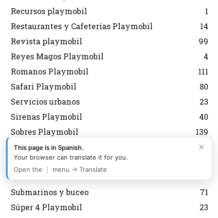
Recursos playmobil
1
Restaurantes y Cafeterías Playmobil
14
Revista playmobil
99
Reyes Magos Playmobil
4
Romanos Playmobil
111
Safari Playmobil
80
Servicios urbanos
23
Sirenas Playmobil
40
Sobres Playmobil
139
×
Spirit Playmobil
36
This page is in Spanish.
Your browser can translate it for you.
Star Trek Playmobil
4
Open the ⋮ menu → Translate
Stun Show
1
Submarinos y buceo
71
Súper 4 Playmobil
23