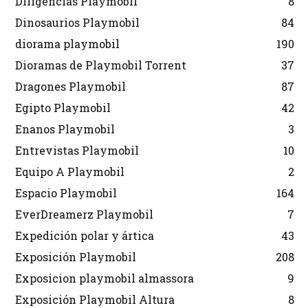
Diligencias Playmobil
8
Dinosaurios Playmobil
84
diorama playmobil
190
Dioramas de Playmobil Torrent
37
Dragones Playmobil
87
Egipto Playmobil
42
Enanos Playmobil
3
Entrevistas Playmobil
10
Equipo A Playmobil
2
Espacio Playmobil
164
EverDreamerz Playmobil
7
Expedición polar y ártica
43
Exposición Playmobil
208
Exposicion playmobil almassora
9
Exposición Playmobil Altura
8