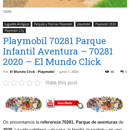
70281
Juguetes Antiguos
Parques y Piscinas Playmobil
playmobil
Playmobil 2020
Playmobil City
Playmobil 70281 Parque
Infantil Aventura – 70281
2020 – El Mundo Click
Por
El Mundo Click - Playmobil
-
junio 1, 2026
66
0
Rate this post
Os presentamos la
referencia 70281
,
Parque de aventuras
de
2020
. La vida cotidiana —la casa, la familia, la ciudad— es uno