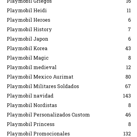
Playmobil Griegos
16
Playmobil Heidi
11
Playmobil Heroes
6
Playmobil History
7
Playmobil Japon
6
Playmobil Korea
43
Playmobil Magic
8
Playmobil medieval
12
Playmobil Mexico Aurimat
80
Playmobil Militares Soldados
67
Playmobil navidad
143
Playmobil Nordistas
8
Playmobil Personalizados Custom
46
Playmobil Princess
8
Playmobil Promocionales
132