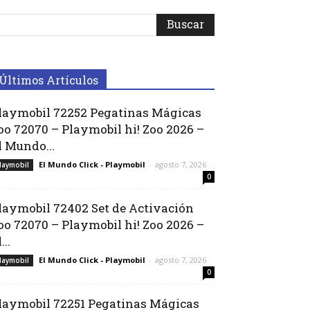
Últimos Artículos
laymobil 72252 Pegatinas Mágicas
oo 72070 – Playmobil hi! Zoo 2026 –
l Mundo...
El Mundo Click - Playmobil
-
agosto 7, 2026
laymobil
0
laymobil 72402 Set de Activación
oo 72070 – Playmobil hi! Zoo 2026 –
...
El Mundo Click - Playmobil
-
agosto 7, 2026
laymobil
0
laymobil 72251 Pegatinas Mágicas