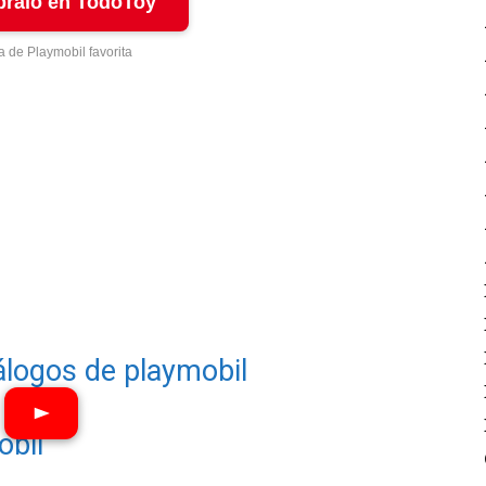
ralo en TodoToy
a de Playmobil favorita
álogos de playmobil
obil
Ver vídeos