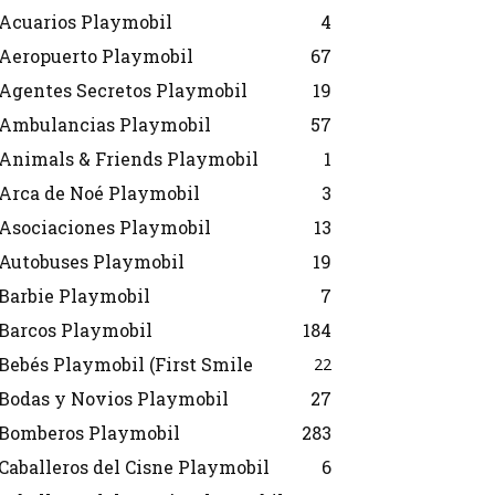
Acuarios Playmobil
4
Aeropuerto Playmobil
67
Agentes Secretos Playmobil
19
Ambulancias Playmobil
57
Animals & Friends Playmobil
1
Arca de Noé Playmobil
3
Asociaciones Playmobil
13
Autobuses Playmobil
19
Barbie Playmobil
7
Barcos Playmobil
184
Bebés Playmobil (First Smile
22
Bodas y Novios Playmobil
27
Bomberos Playmobil
283
Caballeros del Cisne Playmobil
6