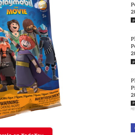
P
2
p
P
P
2
p
P
P
2
P
ag