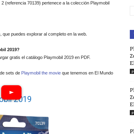
(referencia 70139) pertenece a la colección Playmobil
, que puedes explorar al completo en la web.
P
bil 2019?
Z
ar gratis el catálogo Playmobil 2019 en PDF.
E
p
o de sets de
Playmobil the movie
que tenemos en El Mundo
P
Z
obil 2019
El
p
P