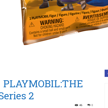
39 PLAYMOBIL:THE
eries 2
46
0