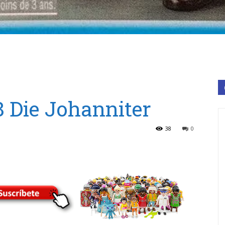
 Die Johanniter
38
0