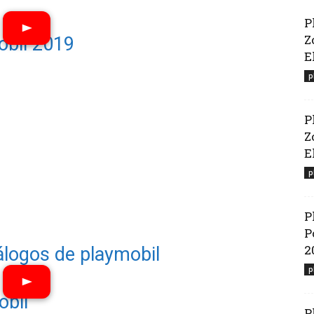
P
Z
obil 2019
E
p
P
Z
El
p
P
P
2
álogos de playmobil
p
obil
P