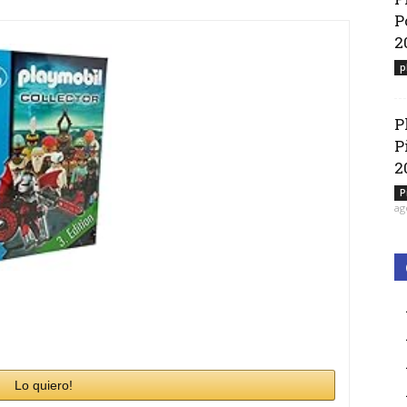
Ver vídeos
P
2
p
P
P
2
P
ag
Lo quiero!