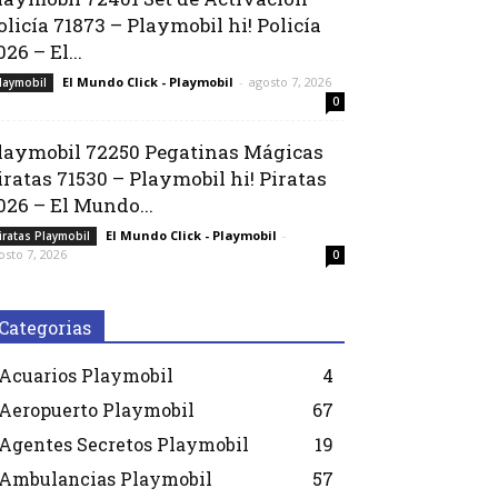
olicía 71873 – Playmobil hi! Policía
026 – El...
El Mundo Click - Playmobil
-
agosto 7, 2026
laymobil
0
laymobil 72250 Pegatinas Mágicas
iratas 71530 – Playmobil hi! Piratas
026 – El Mundo...
El Mundo Click - Playmobil
-
iratas Playmobil
osto 7, 2026
0
Categorias
Acuarios Playmobil
4
Aeropuerto Playmobil
67
Agentes Secretos Playmobil
19
Ambulancias Playmobil
57