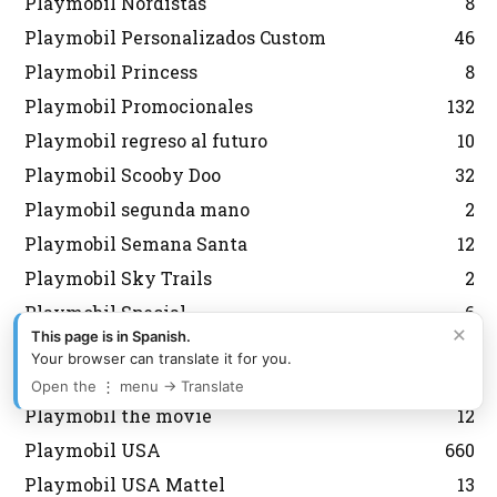
Playmobil Nordistas
8
Playmobil Personalizados Custom
46
Playmobil Princess
8
Playmobil Promocionales
132
Playmobil regreso al futuro
10
Playmobil Scooby Doo
32
Playmobil segunda mano
2
Playmobil Semana Santa
12
Playmobil Sky Trails
2
Playmobil Special
6
×
This page is in Spanish.
Playmobil Special Plus
13
Your browser can translate it for you.
Playmobil Sudistas Confederados
4
Open the ⋮ menu → Translate
Playmobil the movie
12
Playmobil USA
660
Playmobil USA Mattel
13