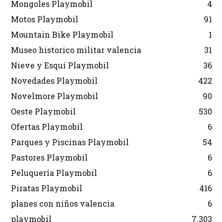
Mongoles Playmobil
4
Motos Playmobil
91
Mountain Bike Playmobil
1
Museo historico militar valencia
31
Nieve y Esquí Playmobil
36
Novedades Playmobil
422
Novelmore Playmobil
90
Oeste Playmobil
530
Ofertas Playmobil
6
Parques y Piscinas Playmobil
54
Pastores Playmobil
6
Peluquería Playmobil
6
Piratas Playmobil
416
planes con niños valencia
6
playmobil
7.303