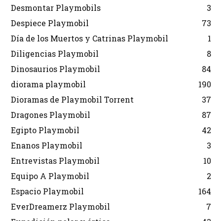
Desmontar Playmobils
3
Despiece Playmobil
73
Día de los Muertos y Catrinas Playmobil
1
Diligencias Playmobil
8
Dinosaurios Playmobil
84
diorama playmobil
190
Dioramas de Playmobil Torrent
37
Dragones Playmobil
87
Egipto Playmobil
42
Enanos Playmobil
3
Entrevistas Playmobil
10
Equipo A Playmobil
2
Espacio Playmobil
164
EverDreamerz Playmobil
7