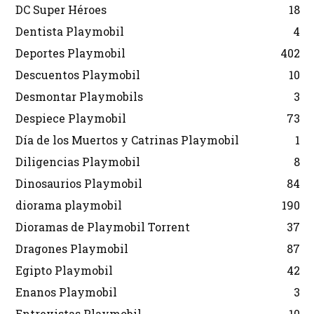
DC Super Héroes
18
Dentista Playmobil
4
Deportes Playmobil
402
Descuentos Playmobil
10
Desmontar Playmobils
3
Despiece Playmobil
73
Día de los Muertos y Catrinas Playmobil
1
Diligencias Playmobil
8
Dinosaurios Playmobil
84
diorama playmobil
190
Dioramas de Playmobil Torrent
37
Dragones Playmobil
87
Egipto Playmobil
42
Enanos Playmobil
3
Entrevistas Playmobil
10