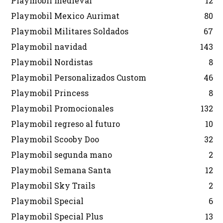
Playmobil medieval
12
Playmobil Mexico Aurimat
80
Playmobil Militares Soldados
67
Playmobil navidad
143
Playmobil Nordistas
8
Playmobil Personalizados Custom
46
Playmobil Princess
8
Playmobil Promocionales
132
Playmobil regreso al futuro
10
Playmobil Scooby Doo
32
Playmobil segunda mano
2
Playmobil Semana Santa
12
Playmobil Sky Trails
2
Playmobil Special
6
Playmobil Special Plus
13