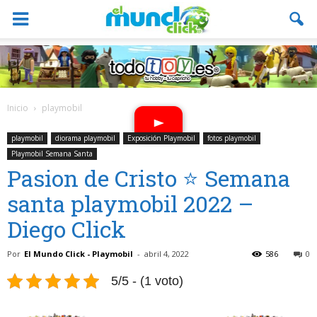
Inicio
playmobil
playmobil
diorama playmobil
Exposición Playmobil
fotos playmobil
Playmobil Semana Santa
Pasion de Cristo ⭐ Semana
santa playmobil 2022 –
Diego Click
Por
El Mundo Click - Playmobil
-
abril 4, 2022
586
0
5/5 - (1 voto)