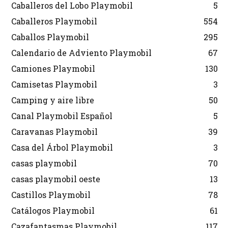
Caballeros del Lobo Playmobil
5
Caballeros Playmobil
554
Caballos Playmobil
295
Calendario de Adviento Playmobil
67
Camiones Playmobil
130
Camisetas Playmobil
3
Camping y aire libre
50
Canal Playmobil Español
5
Caravanas Playmobil
39
Casa del Árbol Playmobil
3
casas playmobil
70
casas playmobil oeste
13
Castillos Playmobil
78
Catálogos Playmobil
61
Cazafantasmas Playmobil
117