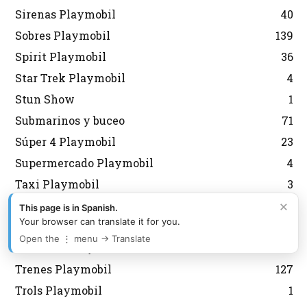
Sirenas Playmobil
40
Sobres Playmobil
139
Spirit Playmobil
36
Star Trek Playmobil
4
Stun Show
1
Submarinos y buceo
71
Súper 4 Playmobil
23
Supermercado Playmobil
4
Taxi Playmobil
3
×
The Explorers
2
This page is in Spanish.
Your browser can translate it for you.
Tiendas Playmobil
22
Open the ⋮ menu → Translate
Tractores Playmobil
61
Trenes Playmobil
127
Trols Playmobil
1