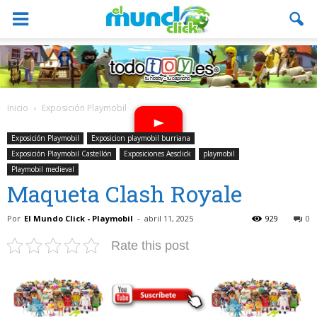
Inicio
Exposición Playmobil
Exposición Playmobil
Exposicion playmobil burriana
Exposición Playmobil Castellón
Exposiciones Aesclick
playmobil
Playmobil medieval
Maqueta Clash Royale
Por
El Mundo Click - Playmobil
-
abril 11, 2025
929
0
Rate this post