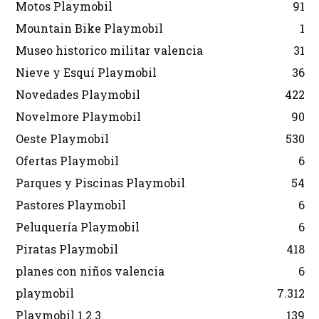
Motos Playmobil
91
Mountain Bike Playmobil
1
Museo historico militar valencia
31
Nieve y Esquí Playmobil
36
Novedades Playmobil
422
Novelmore Playmobil
90
Oeste Playmobil
530
Ofertas Playmobil
6
Parques y Piscinas Playmobil
54
Pastores Playmobil
6
Peluquería Playmobil
6
Piratas Playmobil
418
planes con niños valencia
6
playmobil
7.312
Playmobil 1.2.3
139