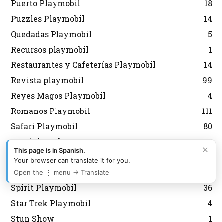
Puerto Playmobil
18
Puzzles Playmobil
14
Quedadas Playmobil
5
Recursos playmobil
1
Restaurantes y Cafeterías Playmobil
14
Revista playmobil
99
Reyes Magos Playmobil
4
Romanos Playmobil
111
Safari Playmobil
80
Servicios urbanos
23
×
This page is in Spanish.
Sirenas Playmobil
40
Your browser can translate it for you.
Sobres Playmobil
139
Open the ⋮ menu → Translate
Spirit Playmobil
36
Star Trek Playmobil
4
Stun Show
1