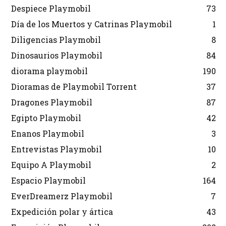
Despiece Playmobil
73
Día de los Muertos y Catrinas Playmobil
1
Diligencias Playmobil
8
Dinosaurios Playmobil
84
diorama playmobil
190
Dioramas de Playmobil Torrent
37
Dragones Playmobil
87
Egipto Playmobil
42
Enanos Playmobil
3
Entrevistas Playmobil
10
Equipo A Playmobil
2
Espacio Playmobil
164
EverDreamerz Playmobil
7
Expedición polar y ártica
43