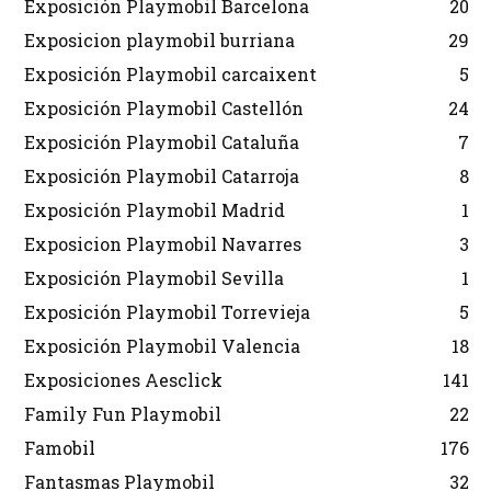
Exposición Playmobil Barcelona
20
Exposicion playmobil burriana
29
Exposición Playmobil carcaixent
5
Exposición Playmobil Castellón
24
Exposición Playmobil Cataluña
7
Exposición Playmobil Catarroja
8
Exposición Playmobil Madrid
1
Exposicion Playmobil Navarres
3
Exposición Playmobil Sevilla
1
Exposición Playmobil Torrevieja
5
Exposición Playmobil Valencia
18
Exposiciones Aesclick
141
Family Fun Playmobil
22
Famobil
176
Fantasmas Playmobil
32