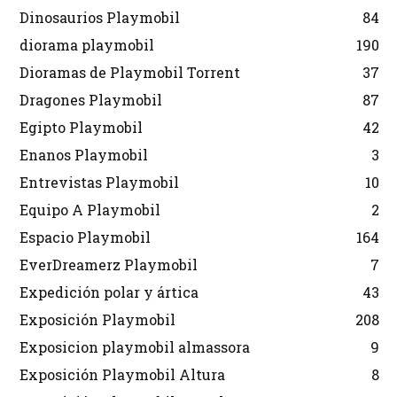
Dinosaurios Playmobil
84
diorama playmobil
190
Dioramas de Playmobil Torrent
37
Dragones Playmobil
87
Egipto Playmobil
42
Enanos Playmobil
3
Entrevistas Playmobil
10
Equipo A Playmobil
2
Espacio Playmobil
164
EverDreamerz Playmobil
7
Expedición polar y ártica
43
Exposición Playmobil
208
Exposicion playmobil almassora
9
Exposición Playmobil Altura
8