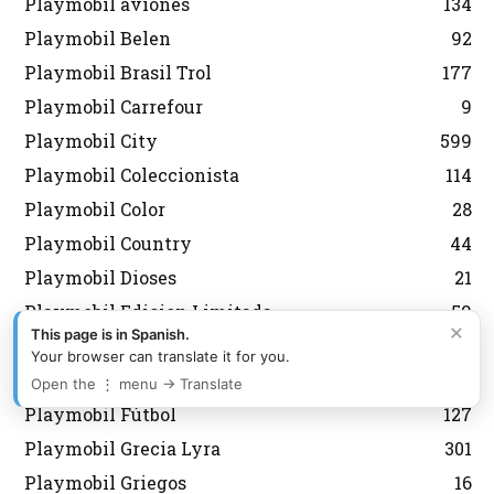
Playmobil aviones
134
Playmobil Belen
92
Playmobil Brasil Trol
177
Playmobil Carrefour
9
Playmobil City
599
Playmobil Coleccionista
114
Playmobil Color
28
Playmobil Country
44
Playmobil Dioses
21
Playmobil Edicion Limitada
59
×
This page is in Spanish.
Playmobil Everdreamerz
13
Your browser can translate it for you.
Playmobil Fallas
2
Open the ⋮ menu → Translate
Playmobil Fútbol
127
Playmobil Grecia Lyra
301
Playmobil Griegos
16