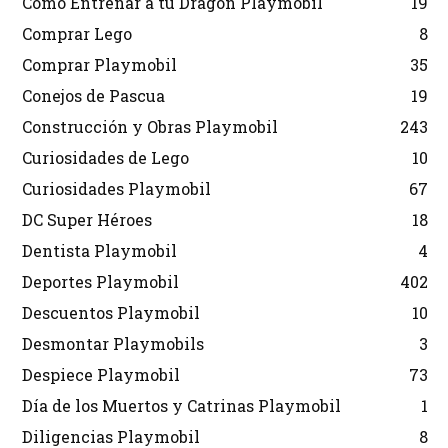
Cómo Entrenar a tu Dragón Playmobil
19
Comprar Lego
8
Comprar Playmobil
35
Conejos de Pascua
19
Construcción y Obras Playmobil
243
Curiosidades de Lego
10
Curiosidades Playmobil
67
DC Super Héroes
18
Dentista Playmobil
4
Deportes Playmobil
402
Descuentos Playmobil
10
Desmontar Playmobils
3
Despiece Playmobil
73
Día de los Muertos y Catrinas Playmobil
1
Diligencias Playmobil
8