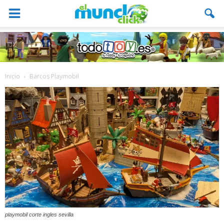
Inicio
Barcos Playmobil
playmobil corte ingles sevilla