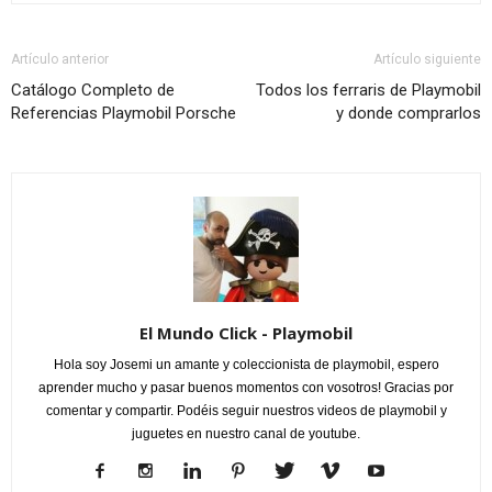
Artículo anterior
Artículo siguiente
Catálogo Completo de
Todos los ferraris de Playmobil
Referencias Playmobil Porsche
y donde comprarlos
El Mundo Click - Playmobil
Hola soy Josemi un amante y coleccionista de playmobil, espero
aprender mucho y pasar buenos momentos con vosotros! Gracias por
comentar y compartir. Podéis seguir nuestros videos de playmobil y
juguetes en nuestro canal de youtube.