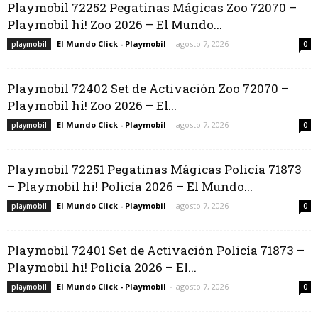
Playmobil 72252 Pegatinas Mágicas Zoo 72070 –
Playmobil hi! Zoo 2026 – El Mundo...
El Mundo Click - Playmobil
-
agosto 7, 2026
playmobil
0
Playmobil 72402 Set de Activación Zoo 72070 –
Playmobil hi! Zoo 2026 – El...
El Mundo Click - Playmobil
-
agosto 7, 2026
playmobil
0
Playmobil 72251 Pegatinas Mágicas Policía 71873
– Playmobil hi! Policía 2026 – El Mundo...
El Mundo Click - Playmobil
-
agosto 7, 2026
playmobil
0
Playmobil 72401 Set de Activación Policía 71873 –
Playmobil hi! Policía 2026 – El...
El Mundo Click - Playmobil
-
agosto 7, 2026
playmobil
0