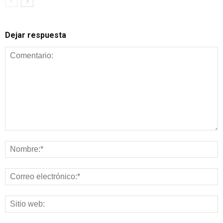
Dejar respuesta