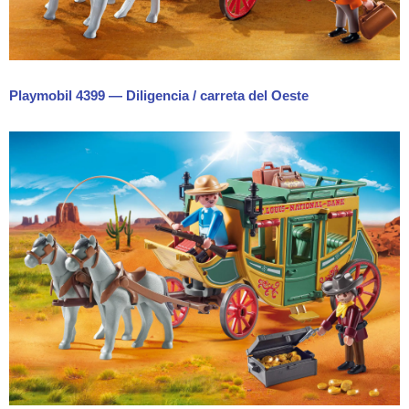
Playmobil 4399 — Diligencia / carreta del Oeste