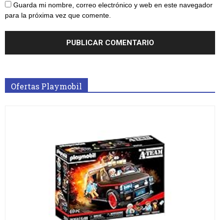
Guarda mi nombre, correo electrónico y web en este navegador
para la próxima vez que comente.
Ofertas Playmobil