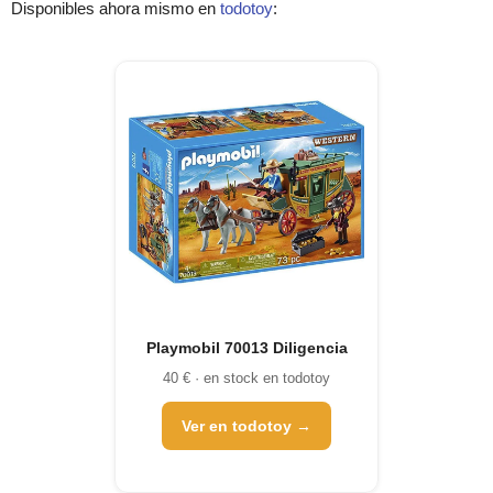
Disponibles ahora mismo en
todotoy
:
Playmobil 70013 Diligencia
40 € · en stock en todotoy
Ver en todotoy →