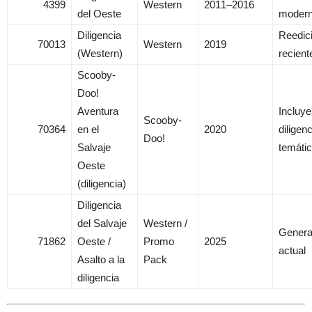
4399
Western
2011–2016
del Oeste
moder
Diligencia
Reedic
70013
Western
2019
(Western)
recient
Scooby-
Doo!
Aventura
Incluye
Scooby-
70364
en el
2020
diligenc
Doo!
Salvaje
temáti
Oeste
(diligencia)
Diligencia
del Salvaje
Western /
Genera
71862
Oeste /
Promo
2025
actual
Asalto a la
Pack
diligencia