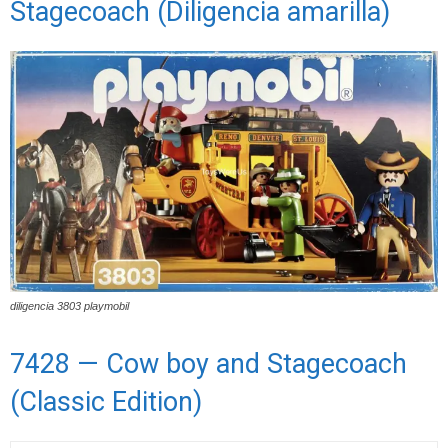
Stagecoach (Diligencia amarilla)
diligencia 3803 playmobil
7428 — Cow boy and Stagecoach
(Classic Edition)