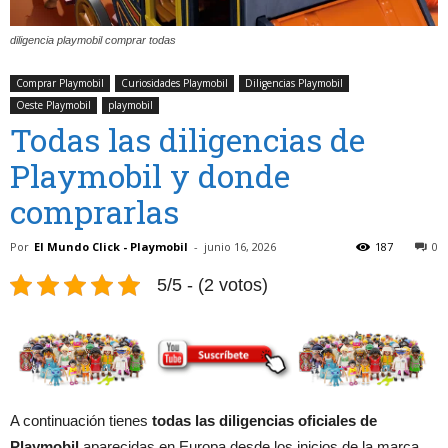
diligencia playmobil comprar todas
Comprar Playmobil
Curiosidades Playmobil
Diligencias Playmobil
Oeste Playmobil
playmobil
Todas las diligencias de
Playmobil y donde
comprarlas
Por
El Mundo Click - Playmobil
-
junio 16, 2026
187
0
5/5 - (2 votos)
A continuación tienes
todas las diligencias oficiales de
Playmobil
aparecidas en Europa desde los inicios de la marca