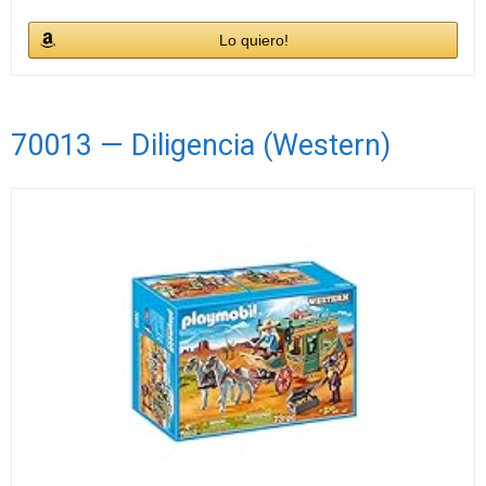
Lo quiero!
70013 — Diligencia (Western)