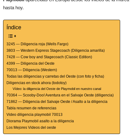
hasta hoy.
Índice
3245 — Diligencia roja (Wells Fargo)
3803 — Western Express Stagecoach (Diligencia amarilla)
7428 — Cow boy and Stagecoach (Classic Edition)
4399 — Diligencia del Oeste
70013 — Diligencia (Western)
Todas las diligencias y carretas del Oeste (con foto y ficha)
Diligencias en stock ahora (todotoy)
Vídeo: la diligencia del Oeste de Playmobil en nuestro canal
70364 — Scooby-Doo! Aventura en el Salvaje Oeste (diligencia)
71862 — Diligencia del Salvaje Oeste / Asalto a la diligencia
Tabla resumen de referencias
Video diligencia playmobil 70013
Diorama Playmobil asalto a la diligencia
Los Mejores Videos del oeste