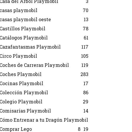
Casa del Árbol Playmobil
3
casas playmobil
70
casas playmobil oeste
13
Castillos Playmobil
78
Catálogos Playmobil
61
Cazafantasmas Playmobil
117
Circo Playmobil
105
Coches de Carreras Playmobil
119
Coches Playmobil
283
Cocinas Playmobil
17
Colección Playmobil
86
Colegio Playmobil
29
Comisarías Playmobil
14
Cómo Entrenar a tu Dragón Playmobil
Comprar Lego
8
19