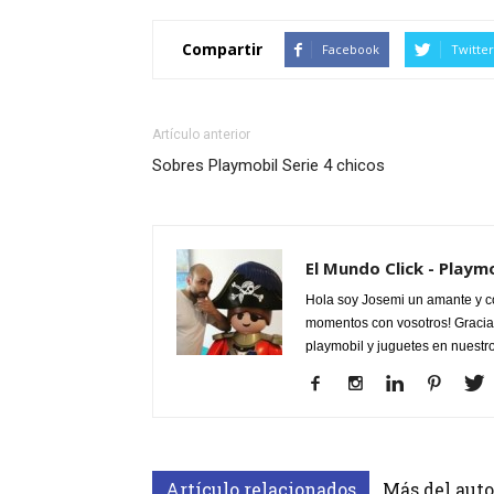
Compartir
Facebook
Twitter
Artículo anterior
Sobres Playmobil Serie 4 chicos
El Mundo Click - Playm
Hola soy Josemi un amante y c
momentos con vosotros! Gracias
playmobil y juguetes en nuestr
Artículo relacionados
Más del auto