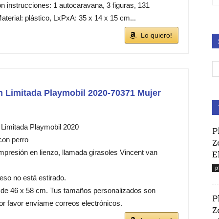
n instrucciones: 1 autocaravana, 3 figuras, 131
aterial: plástico, LxPxA: 35 x 14 x 15 cm...
Lo quiero!
n Limitada Playmobil 2020-70371 Mujer
 Limitada Playmobil 2020
P
con perro
Z
mpresión en lienzo, llamada girasoles Vincent van
E
p
reso no está estirado.
 de 46 x 58 cm. Tus tamaños personalizados son
P
or favor envíame correos electrónicos.
Z