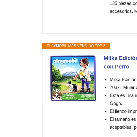
135 piezas co
accesorios, M
PLAYMOBIL MÁS VENDIDO TOP 2
Milka Edició
con Perro
Milka Edición
70371 Mujer 
Esta es una i
Gogh.
El lienzo imp
El tamaño es
aceptables, p