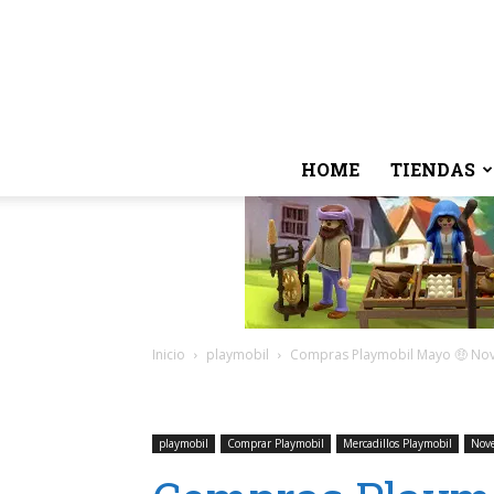
HOME
TIENDAS
Inicio
playmobil
Compras Playmobil Mayo 🤑 Nov
playmobil
Comprar Playmobil
Mercadillos Playmobil
Nove