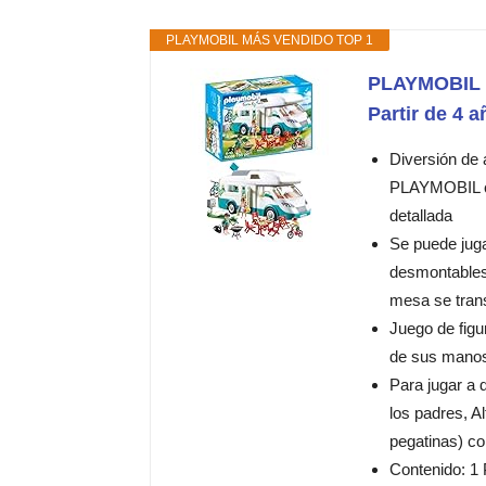
PLAYMOBIL MÁS VENDIDO TOP 1
PLAYMOBIL F
Partir de 4 
Diversión de 
PLAYMOBIL co
detallada
Se puede juga
desmontables
mesa se trans
Juego de figu
de sus manos
Para jugar a 
los padres, A
pegatinas) con
Contenido: 1