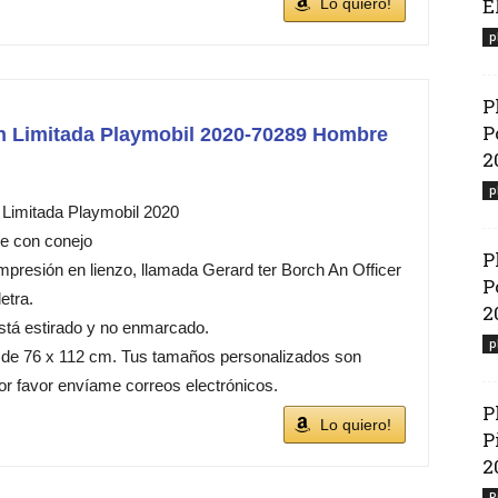
El
Lo quiero!
p
P
P
ón Limitada Playmobil 2020-70289 Hombre
2
p
 Limitada Playmobil 2020
e con conejo
P
mpresión en lienzo, llamada Gerard ter Borch An Officer
P
etra.
2
está estirado y no enmarcado.
p
 de 76 x 112 cm. Tus tamaños personalizados son
or favor envíame correos electrónicos.
P
Lo quiero!
P
2
P