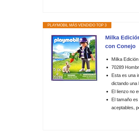
PLAYMOBIL MÁS VENDIDO TOP 3
Milka Edici
con Conejo
Milka Edición
70289 Hombr
Esta es una i
dictando una l
El lienzo no 
El tamaño es
aceptables, p