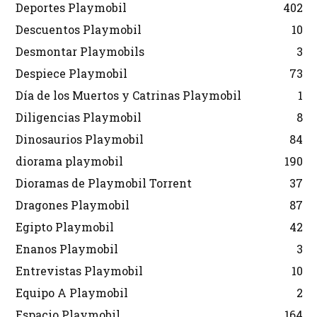
Deportes Playmobil
402
Descuentos Playmobil
10
Desmontar Playmobils
3
Despiece Playmobil
73
Día de los Muertos y Catrinas Playmobil
1
Diligencias Playmobil
8
Dinosaurios Playmobil
84
diorama playmobil
190
Dioramas de Playmobil Torrent
37
Dragones Playmobil
87
Egipto Playmobil
42
Enanos Playmobil
3
Entrevistas Playmobil
10
Equipo A Playmobil
2
Espacio Playmobil
164