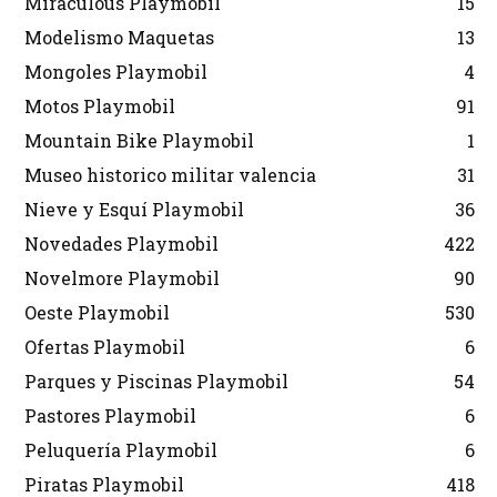
Miraculous Playmobil
15
Modelismo Maquetas
13
Mongoles Playmobil
4
Motos Playmobil
91
Mountain Bike Playmobil
1
Museo historico militar valencia
31
Nieve y Esquí Playmobil
36
Novedades Playmobil
422
Novelmore Playmobil
90
Oeste Playmobil
530
Ofertas Playmobil
6
Parques y Piscinas Playmobil
54
Pastores Playmobil
6
Peluquería Playmobil
6
Piratas Playmobil
418