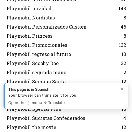
Playmobil navidad
143
Playmobil Nordistas
8
Playmobil Personalizados Custom
46
Playmobil Princess
8
Playmobil Promocionales
132
Playmobil regreso al futuro
10
Playmobil Scooby Doo
32
Playmobil segunda mano
2
Playmobil Semana Santa
12
×
This page is in Spanish.
Playmobil Sky Trails
2
Your browser can translate it for you.
Playmobil Special
6
Open the ⋮ menu → Translate
Playmobil Special Plus
13
Playmobil Sudistas Confederados
4
Playmobil the movie
12