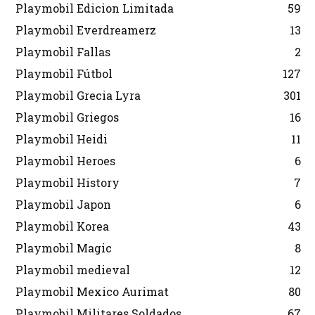
Playmobil Edicion Limitada
59
Playmobil Everdreamerz
13
Playmobil Fallas
2
Playmobil Fútbol
127
Playmobil Grecia Lyra
301
Playmobil Griegos
16
Playmobil Heidi
11
Playmobil Heroes
6
Playmobil History
7
Playmobil Japon
6
Playmobil Korea
43
Playmobil Magic
8
Playmobil medieval
12
Playmobil Mexico Aurimat
80
Playmobil Militares Soldados
67