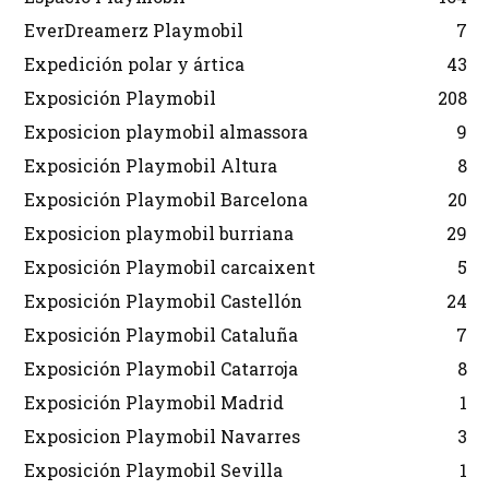
EverDreamerz Playmobil
7
Expedición polar y ártica
43
Exposición Playmobil
208
Exposicion playmobil almassora
9
Exposición Playmobil Altura
8
Exposición Playmobil Barcelona
20
Exposicion playmobil burriana
29
Exposición Playmobil carcaixent
5
Exposición Playmobil Castellón
24
Exposición Playmobil Cataluña
7
Exposición Playmobil Catarroja
8
Exposición Playmobil Madrid
1
Exposicion Playmobil Navarres
3
Exposición Playmobil Sevilla
1