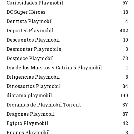
Curiosidades Playmobil
67
DC Super Héroes
18
Dentista Playmobil
4
Deportes Playmobil
402
Descuentos Playmobil
10
Desmontar Playmobils
3
Despiece Playmobil
73
Día de los Muertos y Catrinas Playmobil
1
Diligencias Playmobil
8
Dinosaurios Playmobil
84
diorama playmobil
190
Dioramas de Playmobil Torrent
37
Dragones Playmobil
87
Egipto Playmobil
42
Enanos Playmobil
3