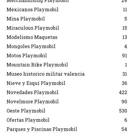
Merchandising Playmobil
29
Mexicanos Playmobil
11
Mina Playmobil
5
Miraculous Playmobil
15
Modelismo Maquetas
13
Mongoles Playmobil
4
Motos Playmobil
91
Mountain Bike Playmobil
1
Museo historico militar valencia
31
Nieve y Esquí Playmobil
36
Novedades Playmobil
422
Novelmore Playmobil
90
Oeste Playmobil
530
Ofertas Playmobil
6
Parques y Piscinas Playmobil
54