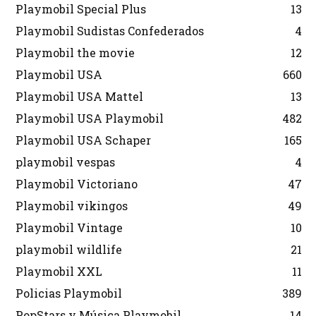
Playmobil Special Plus
13
Playmobil Sudistas Confederados
4
Playmobil the movie
12
Playmobil USA
660
Playmobil USA Mattel
13
Playmobil USA Playmobil
482
Playmobil USA Schaper
165
playmobil vespas
4
Playmobil Victoriano
47
Playmobil vikingos
49
Playmobil Vintage
10
playmobil wildlife
21
Playmobil XXL
11
Policias Playmobil
389
PopStars y Música Playmobil
14