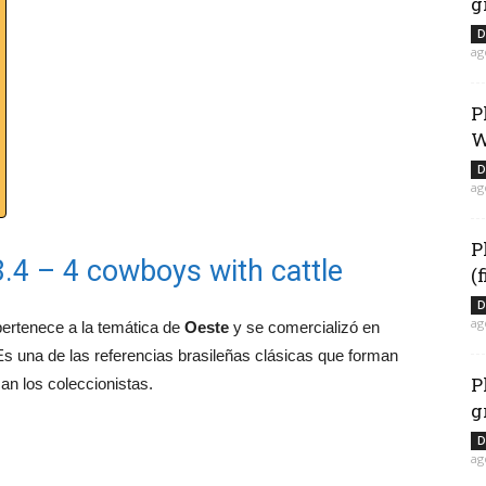
g
D
ag
P
W
D
ag
P
8.4 – 4 cowboys with cattle
(
D
ag
pertenece a la temática de
Oeste
y se comercializó en
Es una de las referencias brasileñas clásicas que forman
P
an los coleccionistas.
g
D
ag