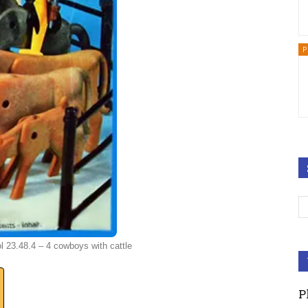
P
ol 23.48.4 – 4 cowboys with cattle
P