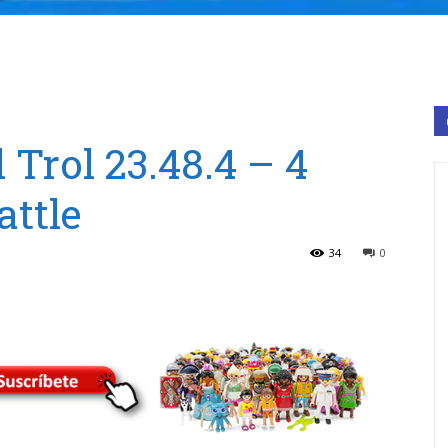
 Trol 23.48.4 – 4
ttle
34
0