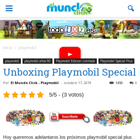
Inicio
playmobil
playmobil
playmobil años 90
Playmobil Edicion Limitada
Playmobil Special Plus
Unboxing Playmobil Special
Por
El Mundo Click - Playmobil
-
octubre 17, 2019
1450
0
5/5 - (3 votos)
Hoy queremos adelantaros los próximos playmobil special plus