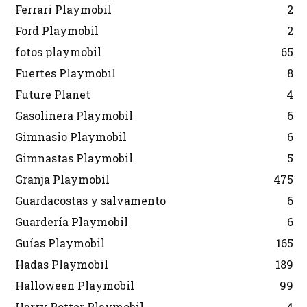
Ferrari Playmobil
2
Ford Playmobil
2
fotos playmobil
65
Fuertes Playmobil
8
Future Planet
4
Gasolinera Playmobil
6
Gimnasio Playmobil
6
Gimnastas Playmobil
5
Granja Playmobil
475
Guardacostas y salvamento
6
Guardería Playmobil
6
Guías Playmobil
165
Hadas Playmobil
189
Halloween Playmobil
99
Harry Potter Playmobil
4