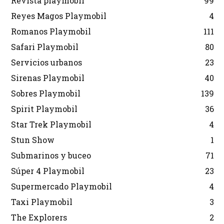
Revista playmobil
99
Reyes Magos Playmobil
4
Romanos Playmobil
111
Safari Playmobil
80
Servicios urbanos
23
Sirenas Playmobil
40
Sobres Playmobil
139
Spirit Playmobil
36
Star Trek Playmobil
4
Stun Show
1
Submarinos y buceo
71
Súper 4 Playmobil
23
Supermercado Playmobil
4
Taxi Playmobil
3
The Explorers
2