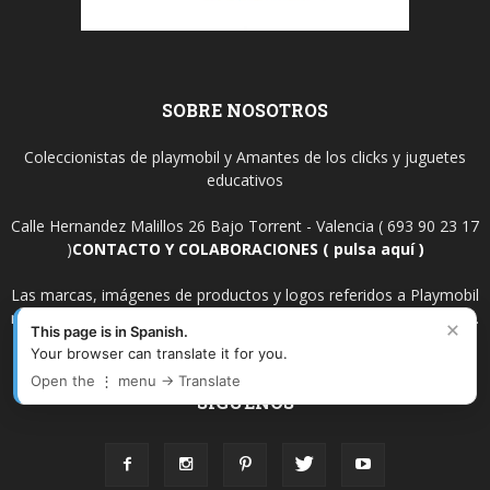
SOBRE NOSOTROS
Coleccionistas de playmobil y Amantes de los clicks y juguetes
educativos
Calle Hernandez Malillos 26 Bajo Torrent - Valencia ( 693 90 23 17
)
CONTACTO Y COLABORACIONES ( pulsa aquí )
Las marcas, imágenes de productos y logos referidos a Playmobil
mencionadas en este sitio son propiedad de Geobra Brandstätter.
×
This page is in Spanish.
Your browser can translate it for you.
Open the ⋮ menu → Translate
SÍGUENOS