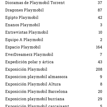
Dioramas de Playmobil Torrent
37
Dragones Playmobil
87
Egipto Playmobil
42
Enanos Playmobil
3
Entrevistas Playmobil
10
Equipo A Playmobil
2
Espacio Playmobil
164
EverDreamerz Playmobil
7
Expedición polar y ártica
43
Exposición Playmobil
208
Exposicion playmobil almassora
9
Exposición Playmobil Altura
8
Exposición Playmobil Barcelona
20
Exposicion playmobil burriana
29
Exposición Playmobil carcaixent
5