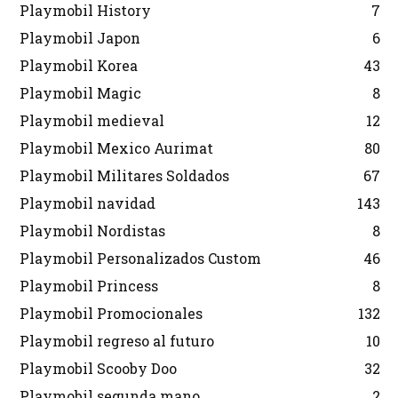
Playmobil History
7
Playmobil Japon
6
Playmobil Korea
43
Playmobil Magic
8
Playmobil medieval
12
Playmobil Mexico Aurimat
80
Playmobil Militares Soldados
67
Playmobil navidad
143
Playmobil Nordistas
8
Playmobil Personalizados Custom
46
Playmobil Princess
8
Playmobil Promocionales
132
Playmobil regreso al futuro
10
Playmobil Scooby Doo
32
Playmobil segunda mano
2