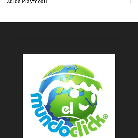
Zulús Playmobil
1