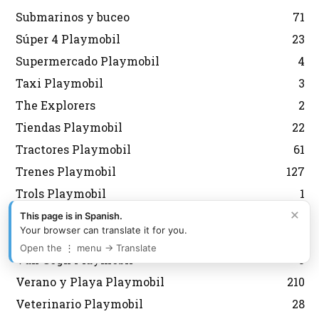
Submarinos y buceo
71
Súper 4 Playmobil
23
Supermercado Playmobil
4
Taxi Playmobil
3
The Explorers
2
Tiendas Playmobil
22
Tractores Playmobil
61
Trenes Playmobil
127
Trols Playmobil
1
×
Unboxing Playmobil
75
This page is in Spanish.
Your browser can translate it for you.
Vacaciones Playmobil
40
Open the ⋮ menu → Translate
Van Gogh Playmobil
5
Verano y Playa Playmobil
210
Veterinario Playmobil
28