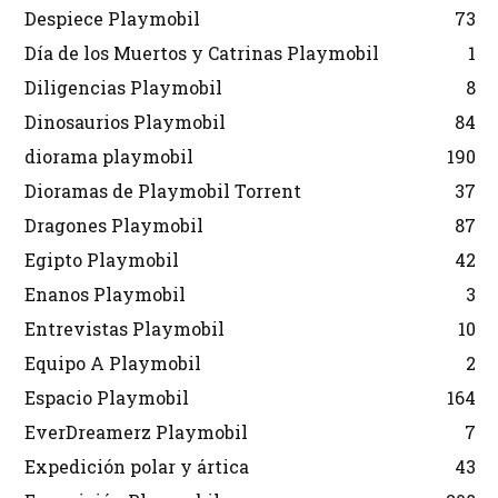
Despiece Playmobil
73
Día de los Muertos y Catrinas Playmobil
1
Diligencias Playmobil
8
Dinosaurios Playmobil
84
diorama playmobil
190
Dioramas de Playmobil Torrent
37
Dragones Playmobil
87
Egipto Playmobil
42
Enanos Playmobil
3
Entrevistas Playmobil
10
Equipo A Playmobil
2
Espacio Playmobil
164
EverDreamerz Playmobil
7
Expedición polar y ártica
43