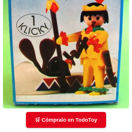
🛒 Cómpralo en TodoToy