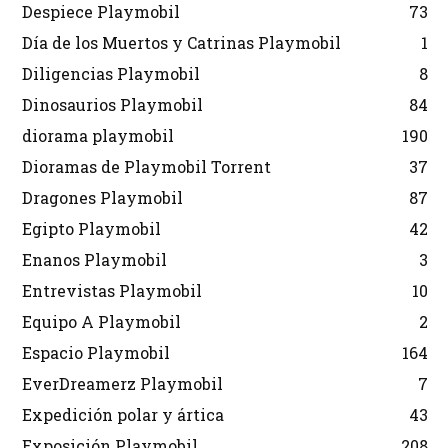
Despiece Playmobil
73
Día de los Muertos y Catrinas Playmobil
1
Diligencias Playmobil
8
Dinosaurios Playmobil
84
diorama playmobil
190
Dioramas de Playmobil Torrent
37
Dragones Playmobil
87
Egipto Playmobil
42
Enanos Playmobil
3
Entrevistas Playmobil
10
Equipo A Playmobil
2
Espacio Playmobil
164
EverDreamerz Playmobil
7
Expedición polar y ártica
43
Exposición Playmobil
208