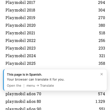
Playmobil 2017
294
Playmobil 2018
304
Playmobil 2019
270
Playmobil 2020
380
Playmobil 2021
518
Playmobil 2022
256
Playmobil 2023
233
Playmobil 2024
321
Playmobil 2025
358
Playmobil 2026
330
×
This page is in Spanish.
playmobil animales
200
Your browser can translate it for you.
Playmobil años 2000
1.082
Open the ⋮ menu → Translate
playmobil años 70
574
playmobil años 80
1.329
playmobil años 90
551