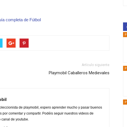
uía completa de Fútbol
P
Artículo siguiente
P
Playmobil Caballeros Medievales
obil
P
oleccionista de playmobil, espero aprender mucho y pasar buenos
 por comentar y compartir. Podéis seguir nuestros videos de
o canal de youtube.