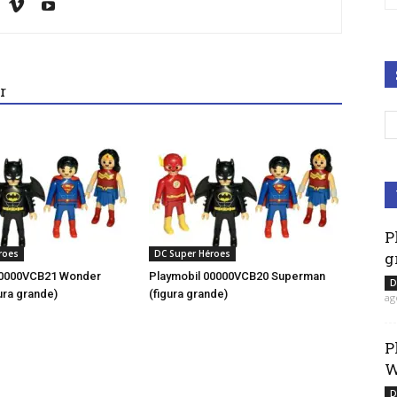
r
P
roes
DC Super Héroes
g
00000VCB21 Wonder
Playmobil 00000VCB20 Superman
D
ura grande)
(figura grande)
ag
P
W
D