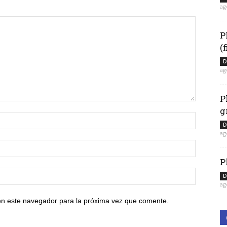
ag
P
(
D
ag
P
g
D
ag
P
D
ag
en este navegador para la próxima vez que comente.