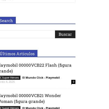
Search
Últimos Artículos
laymobil 00000VCB22 Flash (figura
rande)
El Mundo Click - Playmobil
-
C Super Héroes
osto 4, 2026
0
laymobil 00000VCB21 Wonder
oman (figura grande)
El Mundo Click - Playmobil
-
C Super Héroes