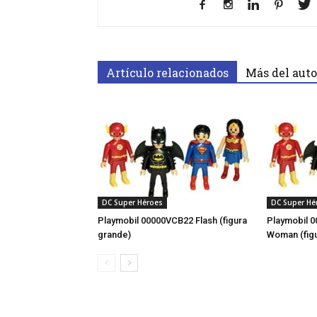
Artículo relacionados
Más del auto
DC Super Héroes
DC Super Hé
Playmobil 00000VCB22 Flash (figura
Playmobil 
grande)
Woman (fig