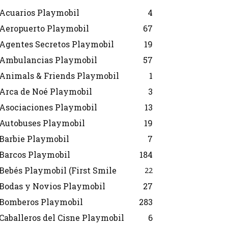
Acuarios Playmobil
4
Aeropuerto Playmobil
67
Agentes Secretos Playmobil
19
Ambulancias Playmobil
57
Animals & Friends Playmobil
1
Arca de Noé Playmobil
3
Asociaciones Playmobil
13
Autobuses Playmobil
19
Barbie Playmobil
7
Barcos Playmobil
184
Bebés Playmobil (First Smile
22
Bodas y Novios Playmobil
27
Bomberos Playmobil
283
Caballeros del Cisne Playmobil
6