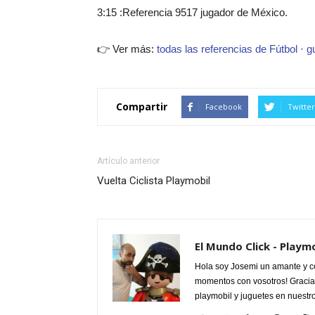
3:15 :Referencia 9517 jugador de México.
👉 Ver más:
todas las referencias de Fútbol
·
g
Compartir
Facebook
Twitter
Artículo anterior
Vuelta Ciclista Playmobil
El Mundo Click - Playm
Hola soy Josemi un amante y c
momentos con vosotros! Gracias
playmobil y juguetes en nuestr