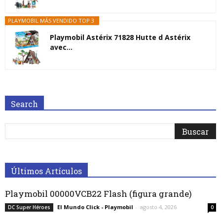
PLAYMOBIL MÁS VENDIDO TOP 3
Playmobil Astérix 71828 Hutte d Astérix
avec...
Search
Últimos Artículos
Playmobil 00000VCB22 Flash (figura grande)
El Mundo Click - Playmobil
-
agosto 4, 2026
DC Super Héroes
0