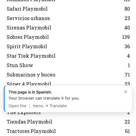
Safari Playmobil
80
Servicios urbanos
23
Sirenas Playmobil
40
Sobres Playmobil
139
Spirit Playmobil
36
Star Trek Playmobil
4
Stun Show
1
Submarinos y buceo
71
Súper 4 Playmobil
23
×
This page is in Spanish.
Supermercado Playmobil
4
Your browser can translate it for you.
Taxi Playmobil
3
Open the ⋮ menu → Translate
The Explorers
2
Tiendas Playmobil
22
Tractores Playmobil
61