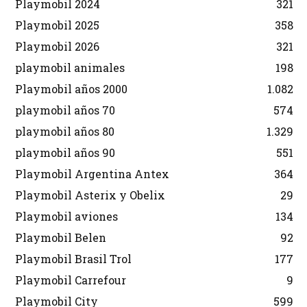
Playmobil 2024
321
Playmobil 2025
358
Playmobil 2026
321
playmobil animales
198
Playmobil años 2000
1.082
playmobil años 70
574
playmobil años 80
1.329
playmobil años 90
551
Playmobil Argentina Antex
364
Playmobil Asterix y Obelix
29
Playmobil aviones
134
Playmobil Belen
92
Playmobil Brasil Trol
177
Playmobil Carrefour
9
Playmobil City
599