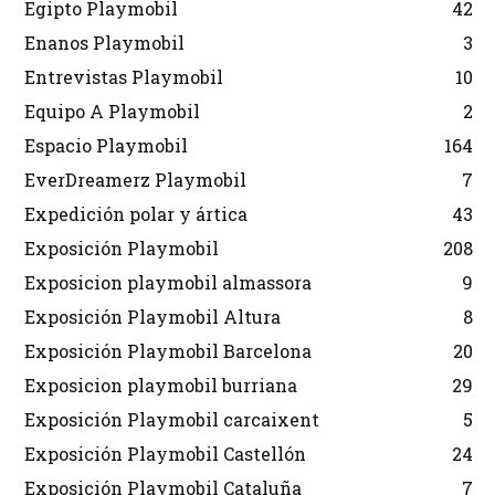
Egipto Playmobil
42
Enanos Playmobil
3
Entrevistas Playmobil
10
Equipo A Playmobil
2
Espacio Playmobil
164
EverDreamerz Playmobil
7
Expedición polar y ártica
43
Exposición Playmobil
208
Exposicion playmobil almassora
9
Exposición Playmobil Altura
8
Exposición Playmobil Barcelona
20
Exposicion playmobil burriana
29
Exposición Playmobil carcaixent
5
Exposición Playmobil Castellón
24
Exposición Playmobil Cataluña
7