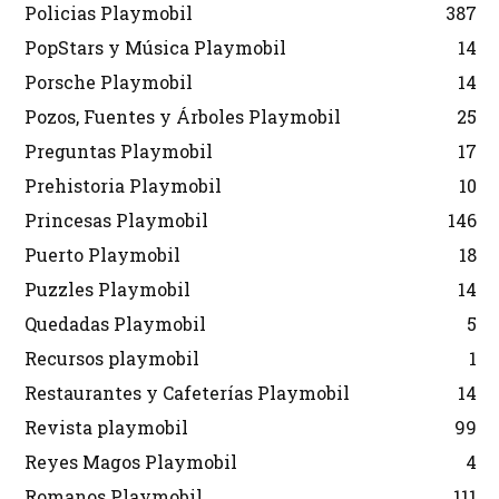
Policias Playmobil
387
PopStars y Música Playmobil
14
Porsche Playmobil
14
Pozos, Fuentes y Árboles Playmobil
25
Preguntas Playmobil
17
Prehistoria Playmobil
10
Princesas Playmobil
146
Puerto Playmobil
18
Puzzles Playmobil
14
Quedadas Playmobil
5
Recursos playmobil
1
Restaurantes y Cafeterías Playmobil
14
Revista playmobil
99
Reyes Magos Playmobil
4
Romanos Playmobil
111