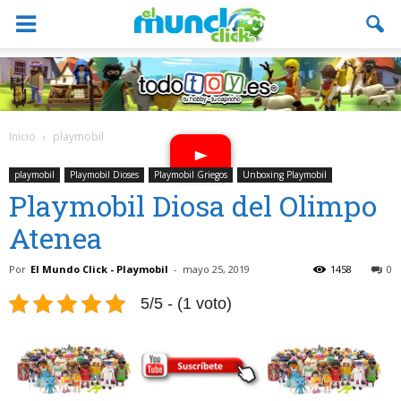
Inicio
playmobil
playmobil
Playmobil Dioses
Playmobil Griegos
Unboxing Playmobil
Playmobil Diosa del Olimpo
Atenea
Por
El Mundo Click - Playmobil
-
mayo 25, 2019
1458
0
5/5 - (1 voto)