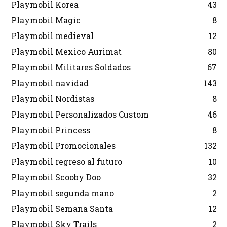
Playmobil Korea
43
Playmobil Magic
8
Playmobil medieval
12
Playmobil Mexico Aurimat
80
Playmobil Militares Soldados
67
Playmobil navidad
143
Playmobil Nordistas
8
Playmobil Personalizados Custom
46
Playmobil Princess
8
Playmobil Promocionales
132
Playmobil regreso al futuro
10
Playmobil Scooby Doo
32
Playmobil segunda mano
2
Playmobil Semana Santa
12
Playmobil Sky Trails
2