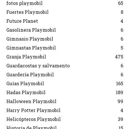
fotos playmobil
65
Fuertes Playmobil
8
Future Planet
4
Gasolinera Playmobil
6
Gimnasio Playmobil
6
Gimnastas Playmobil
5
Granja Playmobil
475
Guardacostas y salvamento
6
Guardería Playmobil
6
Guías Playmobil
165
Hadas Playmobil
189
Halloween Playmobil
99
Harry Potter Playmobil
4
Helicópteros Playmobil
39
Historia de Playmobil
15