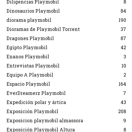
Diligencias Playmobil
8
Dinosaurios Playmobil
84
diorama playmobil
190
Dioramas de Playmobil Torrent
37
Dragones Playmobil
87
Egipto Playmobil
42
Enanos Playmobil
3
Entrevistas Playmobil
10
Equipo A Playmobil
2
Espacio Playmobil
164
EverDreamerz Playmobil
7
Expedición polar y ártica
43
Exposición Playmobil
208
Exposicion playmobil almassora
9
Exposición Playmobil Altura
8