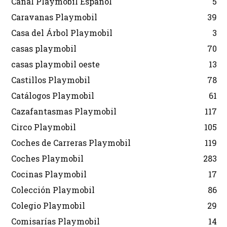
Canal Playmobil Español
5
Caravanas Playmobil
39
Casa del Árbol Playmobil
3
casas playmobil
70
casas playmobil oeste
13
Castillos Playmobil
78
Catálogos Playmobil
61
Cazafantasmas Playmobil
117
Circo Playmobil
105
Coches de Carreras Playmobil
119
Coches Playmobil
283
Cocinas Playmobil
17
Colección Playmobil
86
Colegio Playmobil
29
Comisarías Playmobil
14