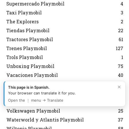
Supermercado Playmobil
4
Taxi Playmobil
3
The Explorers
2
Tiendas Playmobil
22
Tractores Playmobil
61
Trenes Playmobil
127
Trols Playmobil
1
Unboxing Playmobil
75
Vacaciones Playmobil
40
Van Gogh Playmobil
5
×
This page is in Spanish.
Verano y Playa Playmobil
210
Your browser can translate it for you.
Open the ⋮ menu → Translate
Veterinario Playmobil
28
Volkswagen Playmobil
25
Waterworld y Atlantis Playmobil
37
Wiltopia Playmobil
58