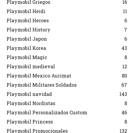
Playmobil Griegos
16
Playmobil Heidi
11
Playmobil Heroes
6
Playmobil History
7
Playmobil Japon
6
Playmobil Korea
43
Playmobil Magic
8
Playmobil medieval
12
Playmobil Mexico Aurimat
80
Playmobil Militares Soldados
67
Playmobil navidad
143
Playmobil Nordistas
8
Playmobil Personalizados Custom
46
Playmobil Princess
8
Playmobil Promocionales
132