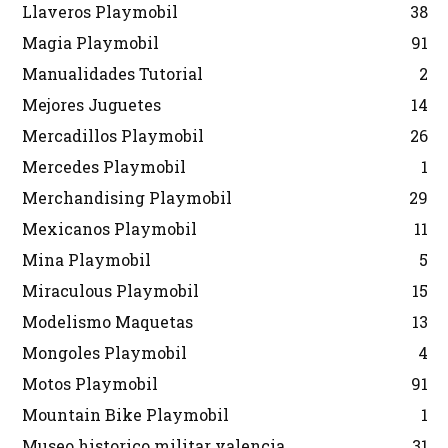
Llaveros Playmobil
38
Magia Playmobil
91
Manualidades Tutorial
2
Mejores Juguetes
14
Mercadillos Playmobil
26
Mercedes Playmobil
1
Merchandising Playmobil
29
Mexicanos Playmobil
11
Mina Playmobil
5
Miraculous Playmobil
15
Modelismo Maquetas
13
Mongoles Playmobil
4
Motos Playmobil
91
Mountain Bike Playmobil
1
Museo historico militar valencia
31