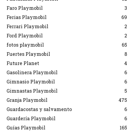
Faro Playmobil
3
Ferias Playmobil
69
Ferrari Playmobil
2
Ford Playmobil
2
fotos playmobil
65
Fuertes Playmobil
8
Future Planet
4
Gasolinera Playmobil
6
Gimnasio Playmobil
6
Gimnastas Playmobil
5
Granja Playmobil
475
Guardacostas y salvamento
6
Guardería Playmobil
6
Guías Playmobil
165