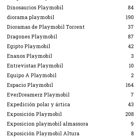
Dinosaurios Playmobil
84
diorama playmobil
190
Dioramas de Playmobil Torrent
37
Dragones Playmobil
87
Egipto Playmobil
42
Enanos Playmobil
3
Entrevistas Playmobil
10
Equipo A Playmobil
2
Espacio Playmobil
164
EverDreamerz Playmobil
7
Expedición polar y ártica
43
Exposición Playmobil
208
Exposicion playmobil almassora
9
Exposición Playmobil Altura
8