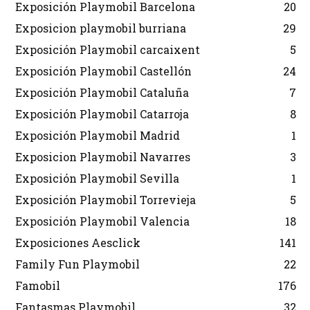
Exposición Playmobil Barcelona
20
Exposicion playmobil burriana
29
Exposición Playmobil carcaixent
5
Exposición Playmobil Castellón
24
Exposición Playmobil Cataluña
7
Exposición Playmobil Catarroja
8
Exposición Playmobil Madrid
1
Exposicion Playmobil Navarres
3
Exposición Playmobil Sevilla
1
Exposición Playmobil Torrevieja
5
Exposición Playmobil Valencia
18
Exposiciones Aesclick
141
Family Fun Playmobil
22
Famobil
176
Fantasmas Playmobil
32