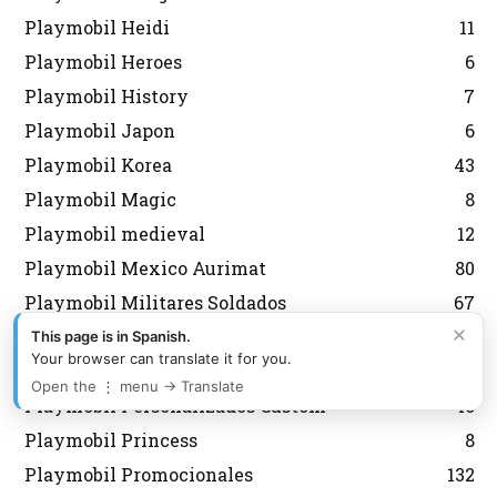
Playmobil Heidi
11
Playmobil Heroes
6
Playmobil History
7
Playmobil Japon
6
Playmobil Korea
43
Playmobil Magic
8
Playmobil medieval
12
Playmobil Mexico Aurimat
80
Playmobil Militares Soldados
67
×
Playmobil navidad
143
This page is in Spanish.
Your browser can translate it for you.
Playmobil Nordistas
8
Open the ⋮ menu → Translate
Playmobil Personalizados Custom
46
Playmobil Princess
8
Playmobil Promocionales
132