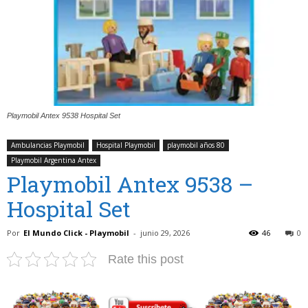
Playmobil Antex 9538 Hospital Set
Ambulancias Playmobil
Hospital Playmobil
playmobil años 80
Playmobil Argentina Antex
Playmobil Antex 9538 –
Hospital Set
Por
El Mundo Click - Playmobil
-
junio 29, 2026
46
0
Rate this post