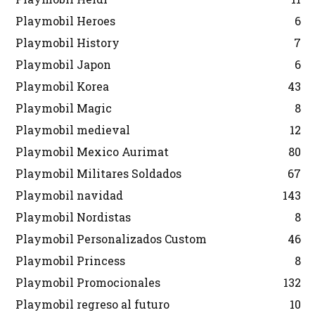
Playmobil Heroes
6
Playmobil History
7
Playmobil Japon
6
Playmobil Korea
43
Playmobil Magic
8
Playmobil medieval
12
Playmobil Mexico Aurimat
80
Playmobil Militares Soldados
67
Playmobil navidad
143
Playmobil Nordistas
8
Playmobil Personalizados Custom
46
Playmobil Princess
8
Playmobil Promocionales
132
Playmobil regreso al futuro
10