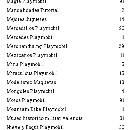
Magia Playmobil
91
Manualidades Tutorial
2
Mejores Juguetes
14
Mercadillos Playmobil
26
Mercedes Playmobil
1
Merchandising Playmobil
29
Mexicanos Playmobil
11
Mina Playmobil
5
Miraculous Playmobil
15
Modelismo Maquetas
13
Mongoles Playmobil
4
Motos Playmobil
91
Mountain Bike Playmobil
1
Museo historico militar valencia
31
Nieve y Esquí Playmobil
36