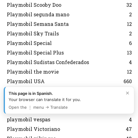
Playmobil Scooby Doo
32
Playmobil segunda mano
2
Playmobil Semana Santa
12
Playmobil Sky Trails
2
Playmobil Special
6
Playmobil Special Plus
13
Playmobil Sudistas Confederados
4
Playmobil the movie
12
Playmobil USA
660
Playmobil USA Mattel
13
×
This page is in Spanish.
Playmobil USA Playmobil
482
Your browser can translate it for you.
Open the ⋮ menu → Translate
Playmobil USA Schaper
165
playmobil vespas
4
Playmobil Victoriano
47