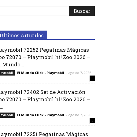
Últimos Artículos
laymobil 72252 Pegatinas Mágicas
oo 72070 – Playmobil hi! Zoo 2026 –
l Mundo...
El Mundo Click - Playmobil
-
agosto 7, 2026
laymobil
0
laymobil 72402 Set de Activación
oo 72070 – Playmobil hi! Zoo 2026 –
...
El Mundo Click - Playmobil
-
agosto 7, 2026
laymobil
0
laymobil 72251 Pegatinas Mágicas