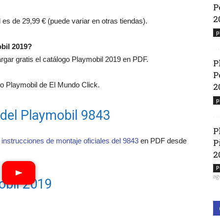
P
2
l es de 29,99 € (puede variar en otras tiendas).
p
bil 2019?
ar gratis el catálogo Playmobil 2019 en PDF.
P
P
 Playmobil de El Mundo Click.
2
p
 del Playmobil 9843
P
 instrucciones de montaje oficiales del 9843
en PDF desde
P
2
P
ag
obil 2019