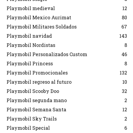
Playmobil medieval
12
Playmobil Mexico Aurimat
80
Playmobil Militares Soldados
67
Playmobil navidad
143
Playmobil Nordistas
8
Playmobil Personalizados Custom
46
Playmobil Princess
8
Playmobil Promocionales
132
Playmobil regreso al futuro
10
Playmobil Scooby Doo
32
Playmobil segunda mano
2
Playmobil Semana Santa
12
Playmobil Sky Trails
2
Playmobil Special
6