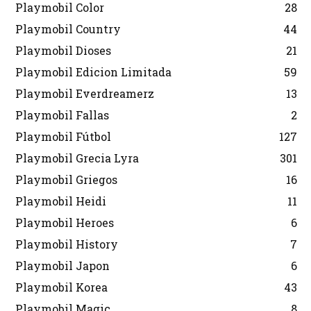
Playmobil Color
28
Playmobil Country
44
Playmobil Dioses
21
Playmobil Edicion Limitada
59
Playmobil Everdreamerz
13
Playmobil Fallas
2
Playmobil Fútbol
127
Playmobil Grecia Lyra
301
Playmobil Griegos
16
Playmobil Heidi
11
Playmobil Heroes
6
Playmobil History
7
Playmobil Japon
6
Playmobil Korea
43
Playmobil Magic
8