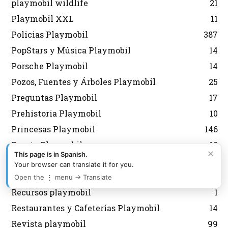
playmobil wildlife
21
Playmobil XXL
11
Policias Playmobil
387
PopStars y Música Playmobil
14
Porsche Playmobil
14
Pozos, Fuentes y Árboles Playmobil
25
Preguntas Playmobil
17
Prehistoria Playmobil
10
Princesas Playmobil
146
Puerto Playmobil
18
×
This page is in Spanish.
Puzzles Playmobil
14
Your browser can translate it for you.
Quedadas Playmobil
5
Open the ⋮ menu → Translate
Recursos playmobil
1
Restaurantes y Cafeterías Playmobil
14
Revista playmobil
99