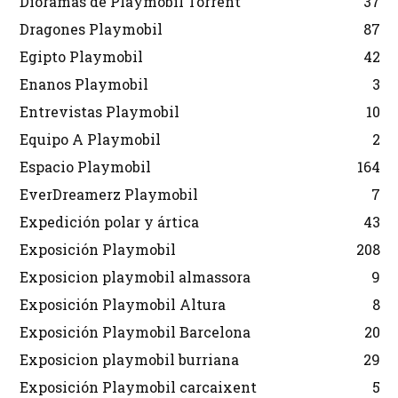
Dioramas de Playmobil Torrent
37
Dragones Playmobil
87
Egipto Playmobil
42
Enanos Playmobil
3
Entrevistas Playmobil
10
Equipo A Playmobil
2
Espacio Playmobil
164
EverDreamerz Playmobil
7
Expedición polar y ártica
43
Exposición Playmobil
208
Exposicion playmobil almassora
9
Exposición Playmobil Altura
8
Exposición Playmobil Barcelona
20
Exposicion playmobil burriana
29
Exposición Playmobil carcaixent
5