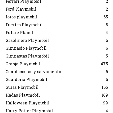
Ferrari Playmobil
2
Ford Playmobil
2
fotos playmobil
65
Fuertes Playmobil
8
Future Planet
4
Gasolinera Playmobil
6
Gimnasio Playmobil
6
Gimnastas Playmobil
5
Granja Playmobil
475
Guardacostas y salvamento
6
Guardería Playmobil
6
Guías Playmobil
165
Hadas Playmobil
189
Halloween Playmobil
99
Harry Potter Playmobil
4