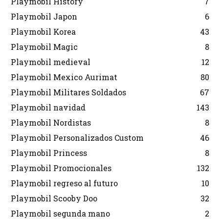
Playmobil History
7
Playmobil Japon
6
Playmobil Korea
43
Playmobil Magic
8
Playmobil medieval
12
Playmobil Mexico Aurimat
80
Playmobil Militares Soldados
67
Playmobil navidad
143
Playmobil Nordistas
8
Playmobil Personalizados Custom
46
Playmobil Princess
8
Playmobil Promocionales
132
Playmobil regreso al futuro
10
Playmobil Scooby Doo
32
Playmobil segunda mano
2