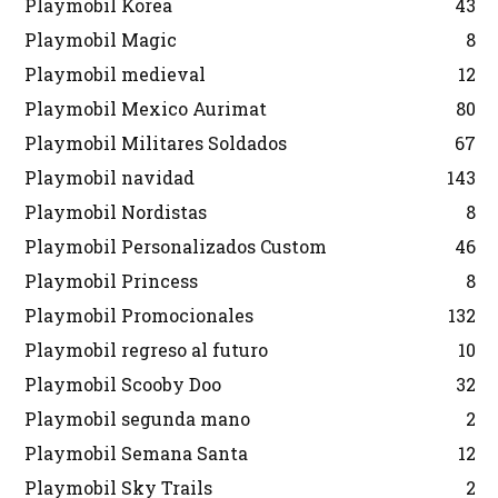
Playmobil Korea
43
Playmobil Magic
8
Playmobil medieval
12
Playmobil Mexico Aurimat
80
Playmobil Militares Soldados
67
Playmobil navidad
143
Playmobil Nordistas
8
Playmobil Personalizados Custom
46
Playmobil Princess
8
Playmobil Promocionales
132
Playmobil regreso al futuro
10
Playmobil Scooby Doo
32
Playmobil segunda mano
2
Playmobil Semana Santa
12
Playmobil Sky Trails
2