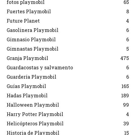
fotos playmobil
65
Fuertes Playmobil
8
Future Planet
4
Gasolinera Playmobil
6
Gimnasio Playmobil
6
Gimnastas Playmobil
5
Granja Playmobil
475
Guardacostas y salvamento
6
Guardería Playmobil
6
Guías Playmobil
165
Hadas Playmobil
189
Halloween Playmobil
99
Harry Potter Playmobil
4
Helicópteros Playmobil
39
Historia de Playmobil
15