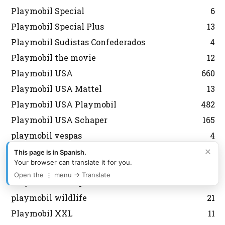
Playmobil Special
6
Playmobil Special Plus
13
Playmobil Sudistas Confederados
4
Playmobil the movie
12
Playmobil USA
660
Playmobil USA Mattel
13
Playmobil USA Playmobil
482
Playmobil USA Schaper
165
playmobil vespas
4
×
Playmobil Victoriano
47
This page is in Spanish.
Your browser can translate it for you.
Playmobil vikingos
49
Open the ⋮ menu → Translate
Playmobil Vintage
10
playmobil wildlife
21
Playmobil XXL
11