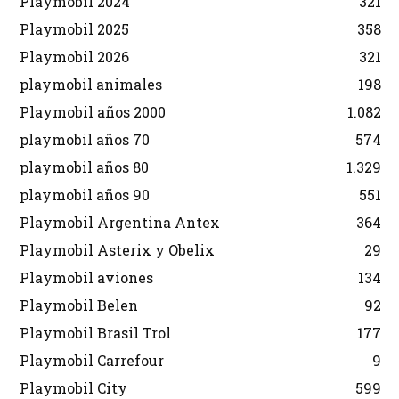
Playmobil 2024
321
Playmobil 2025
358
Playmobil 2026
321
playmobil animales
198
Playmobil años 2000
1.082
playmobil años 70
574
playmobil años 80
1.329
playmobil años 90
551
Playmobil Argentina Antex
364
Playmobil Asterix y Obelix
29
Playmobil aviones
134
Playmobil Belen
92
Playmobil Brasil Trol
177
Playmobil Carrefour
9
Playmobil City
599