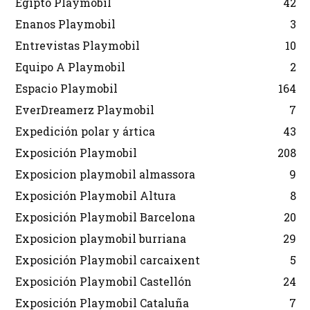
Egipto Playmobil
42
Enanos Playmobil
3
Entrevistas Playmobil
10
Equipo A Playmobil
2
Espacio Playmobil
164
EverDreamerz Playmobil
7
Expedición polar y ártica
43
Exposición Playmobil
208
Exposicion playmobil almassora
9
Exposición Playmobil Altura
8
Exposición Playmobil Barcelona
20
Exposicion playmobil burriana
29
Exposición Playmobil carcaixent
5
Exposición Playmobil Castellón
24
Exposición Playmobil Cataluña
7