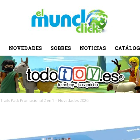
NOVEDADES
SOBRES
NOTICIAS
CATÁLOG
El
Mundo
 Trails Pack Promocional 2 en 1 – Novedades 2026
Click