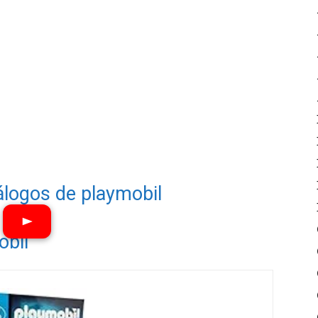
álogos de playmobil
obil
Ver vídeos