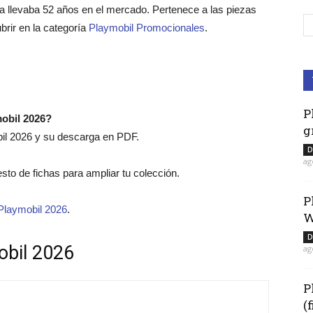
a llevaba 52 años en el mercado. Pertenece a las piezas
rir en la categoría
Playmobil Promocionales
.
P
mobil 2026?
g
bil 2026 y su descarga en PDF.
D
ag
resto de fichas para ampliar tu colección.
P
Playmobil 2026
.
W
D
obil 2026
ag
P
(