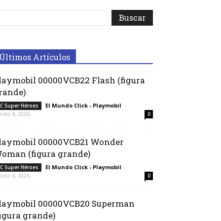
Últimos Artículos
laymobil 00000VCB22 Flash (figura
rande)
El Mundo Click - Playmobil
-
C Super Héroes
osto 4, 2026
0
laymobil 00000VCB21 Wonder
oman (figura grande)
El Mundo Click - Playmobil
-
C Super Héroes
osto 4, 2026
0
laymobil 00000VCB20 Superman
figura grande)