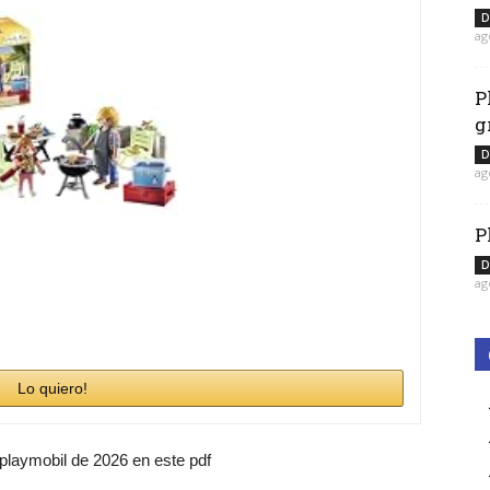
D
ag
P
g
D
ag
P
D
ag
Lo quiero!
 playmobil de 2026 en este pdf