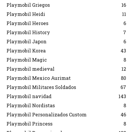
Playmobil Griegos
16
Playmobil Heidi
11
Playmobil Heroes
6
Playmobil History
7
Playmobil Japon
6
Playmobil Korea
43
Playmobil Magic
8
Playmobil medieval
12
Playmobil Mexico Aurimat
80
Playmobil Militares Soldados
67
Playmobil navidad
143
Playmobil Nordistas
8
Playmobil Personalizados Custom
46
Playmobil Princess
8