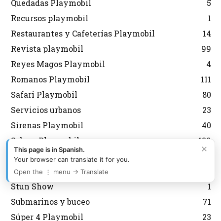
Quedadas Playmobil
5
Recursos playmobil
1
Restaurantes y Cafeterías Playmobil
14
Revista playmobil
99
Reyes Magos Playmobil
4
Romanos Playmobil
111
Safari Playmobil
80
Servicios urbanos
23
Sirenas Playmobil
40
Sobres Playmobil
139
×
This page is in Spanish.
Spirit Playmobil
36
Your browser can translate it for you.
Star Trek Playmobil
4
Open the ⋮ menu → Translate
Stun Show
1
Submarinos y buceo
71
Súper 4 Playmobil
23