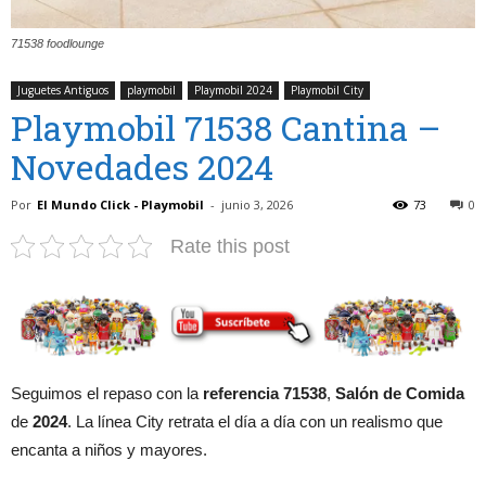
71538 foodlounge
Juguetes Antiguos
playmobil
Playmobil 2024
Playmobil City
Playmobil 71538 Cantina –
Novedades 2024
Por
El Mundo Click - Playmobil
-
junio 3, 2026
73
0
Rate this post
Seguimos el repaso con la
referencia 71538
,
Salón de Comida
de
2024
. La línea City retrata el día a día con un realismo que
encanta a niños y mayores.