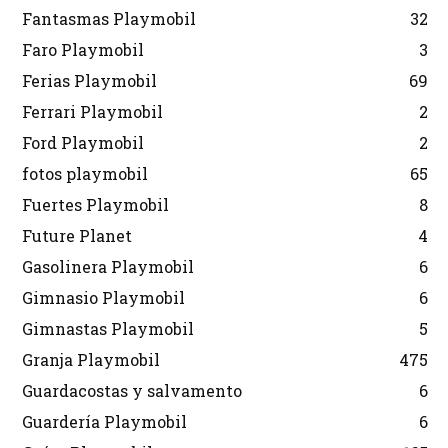
Fantasmas Playmobil
32
Faro Playmobil
3
Ferias Playmobil
69
Ferrari Playmobil
2
Ford Playmobil
2
fotos playmobil
65
Fuertes Playmobil
8
Future Planet
4
Gasolinera Playmobil
6
Gimnasio Playmobil
6
Gimnastas Playmobil
5
Granja Playmobil
475
Guardacostas y salvamento
6
Guardería Playmobil
6