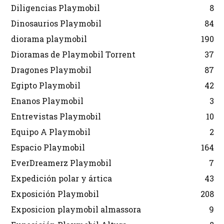
Diligencias Playmobil
8
Dinosaurios Playmobil
84
diorama playmobil
190
Dioramas de Playmobil Torrent
37
Dragones Playmobil
87
Egipto Playmobil
42
Enanos Playmobil
3
Entrevistas Playmobil
10
Equipo A Playmobil
2
Espacio Playmobil
164
EverDreamerz Playmobil
7
Expedición polar y ártica
43
Exposición Playmobil
208
Exposicion playmobil almassora
9