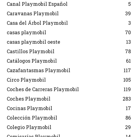
Canal Playmobil Español
5
Caravanas Playmobil
39
Casa del Árbol Playmobil
3
casas playmobil
70
casas playmobil oeste
13
Castillos Playmobil
78
Catálogos Playmobil
61
Cazafantasmas Playmobil
117
Circo Playmobil
105
Coches de Carreras Playmobil
119
Coches Playmobil
283
Cocinas Playmobil
17
Colección Playmobil
86
Colegio Playmobil
29
Comisarías Playmobil
14