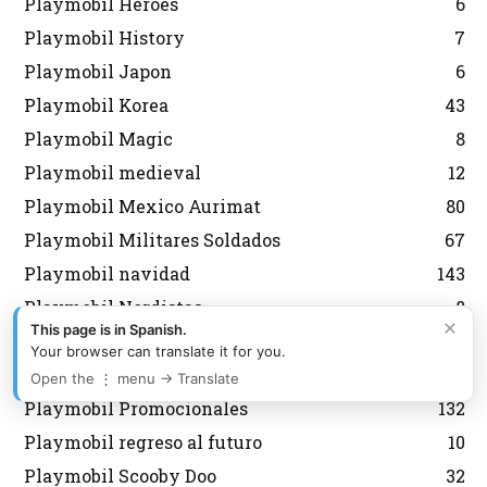
Playmobil Heroes
6
Playmobil History
7
Playmobil Japon
6
Playmobil Korea
43
Playmobil Magic
8
Playmobil medieval
12
Playmobil Mexico Aurimat
80
Playmobil Militares Soldados
67
Playmobil navidad
143
Playmobil Nordistas
8
×
This page is in Spanish.
Playmobil Personalizados Custom
46
Your browser can translate it for you.
Playmobil Princess
8
Open the ⋮ menu → Translate
Playmobil Promocionales
132
Playmobil regreso al futuro
10
Playmobil Scooby Doo
32