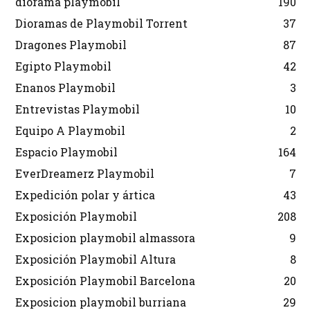
diorama playmobil
190
Dioramas de Playmobil Torrent
37
Dragones Playmobil
87
Egipto Playmobil
42
Enanos Playmobil
3
Entrevistas Playmobil
10
Equipo A Playmobil
2
Espacio Playmobil
164
EverDreamerz Playmobil
7
Expedición polar y ártica
43
Exposición Playmobil
208
Exposicion playmobil almassora
9
Exposición Playmobil Altura
8
Exposición Playmobil Barcelona
20
Exposicion playmobil burriana
29