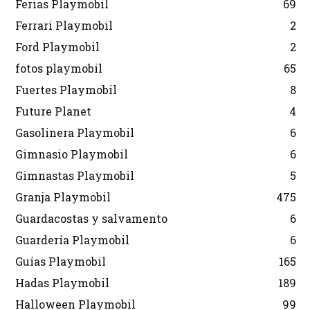
Ferias Playmobil
69
Ferrari Playmobil
2
Ford Playmobil
2
fotos playmobil
65
Fuertes Playmobil
8
Future Planet
4
Gasolinera Playmobil
6
Gimnasio Playmobil
6
Gimnastas Playmobil
5
Granja Playmobil
475
Guardacostas y salvamento
6
Guardería Playmobil
6
Guías Playmobil
165
Hadas Playmobil
189
Halloween Playmobil
99