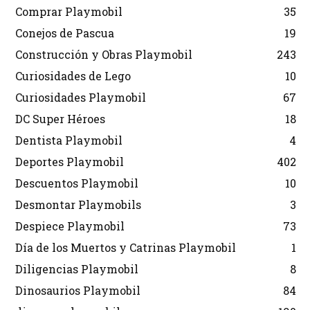
Comprar Playmobil
35
Conejos de Pascua
19
Construcción y Obras Playmobil
243
Curiosidades de Lego
10
Curiosidades Playmobil
67
DC Super Héroes
18
Dentista Playmobil
4
Deportes Playmobil
402
Descuentos Playmobil
10
Desmontar Playmobils
3
Despiece Playmobil
73
Día de los Muertos y Catrinas Playmobil
1
Diligencias Playmobil
8
Dinosaurios Playmobil
84