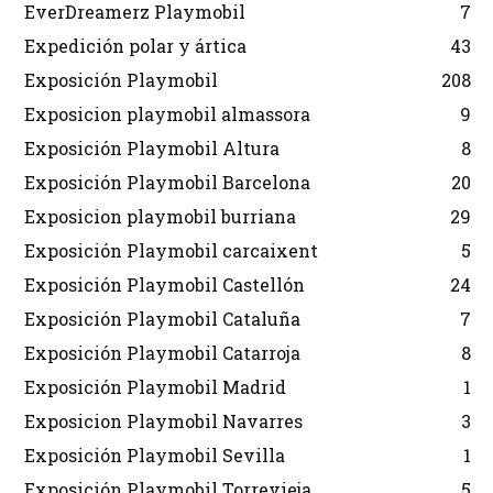
EverDreamerz Playmobil
7
Expedición polar y ártica
43
Exposición Playmobil
208
Exposicion playmobil almassora
9
Exposición Playmobil Altura
8
Exposición Playmobil Barcelona
20
Exposicion playmobil burriana
29
Exposición Playmobil carcaixent
5
Exposición Playmobil Castellón
24
Exposición Playmobil Cataluña
7
Exposición Playmobil Catarroja
8
Exposición Playmobil Madrid
1
Exposicion Playmobil Navarres
3
Exposición Playmobil Sevilla
1
Exposición Playmobil Torrevieja
5