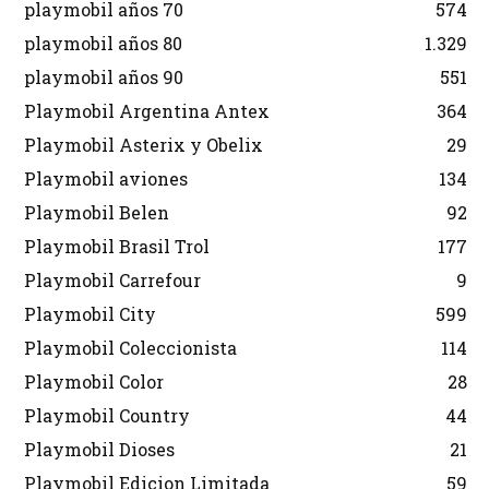
playmobil años 70
574
playmobil años 80
1.329
playmobil años 90
551
Playmobil Argentina Antex
364
Playmobil Asterix y Obelix
29
Playmobil aviones
134
Playmobil Belen
92
Playmobil Brasil Trol
177
Playmobil Carrefour
9
Playmobil City
599
Playmobil Coleccionista
114
Playmobil Color
28
Playmobil Country
44
Playmobil Dioses
21
Playmobil Edicion Limitada
59