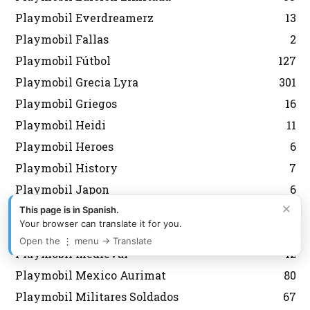
Playmobil Everdreamerz
13
Playmobil Fallas
2
Playmobil Fútbol
127
Playmobil Grecia Lyra
301
Playmobil Griegos
16
Playmobil Heidi
11
Playmobil Heroes
6
Playmobil History
7
Playmobil Japon
6
×
Playmobil Korea
43
This page is in Spanish.
Your browser can translate it for you.
Playmobil Magic
8
Open the ⋮ menu → Translate
Playmobil medieval
12
Playmobil Mexico Aurimat
80
Playmobil Militares Soldados
67