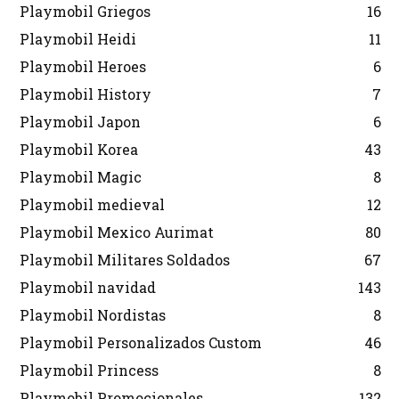
Playmobil Griegos
16
Playmobil Heidi
11
Playmobil Heroes
6
Playmobil History
7
Playmobil Japon
6
Playmobil Korea
43
Playmobil Magic
8
Playmobil medieval
12
Playmobil Mexico Aurimat
80
Playmobil Militares Soldados
67
Playmobil navidad
143
Playmobil Nordistas
8
Playmobil Personalizados Custom
46
Playmobil Princess
8
Playmobil Promocionales
132