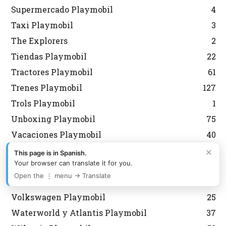
Supermercado Playmobil
4
Taxi Playmobil
3
The Explorers
2
Tiendas Playmobil
22
Tractores Playmobil
61
Trenes Playmobil
127
Trols Playmobil
1
Unboxing Playmobil
75
Vacaciones Playmobil
40
Van Gogh Playmobil
5
×
This page is in Spanish.
Your browser can translate it for you.
Verano y Playa Playmobil
210
Open the ⋮ menu → Translate
Veterinario Playmobil
28
Volkswagen Playmobil
25
Waterworld y Atlantis Playmobil
37