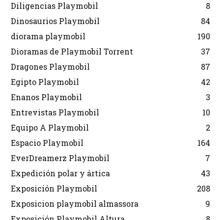
Diligencias Playmobil
8
Dinosaurios Playmobil
84
diorama playmobil
190
Dioramas de Playmobil Torrent
37
Dragones Playmobil
87
Egipto Playmobil
42
Enanos Playmobil
3
Entrevistas Playmobil
10
Equipo A Playmobil
2
Espacio Playmobil
164
EverDreamerz Playmobil
7
Expedición polar y ártica
43
Exposición Playmobil
208
Exposicion playmobil almassora
9
Exposición Playmobil Altura
8