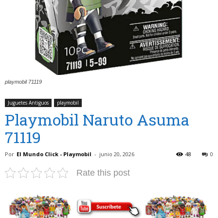
playmobil 71119
Juguetes Antiguos
playmobil
Playmobil Naruto Asuma
71119
Por
El Mundo Click - Playmobil
-
junio 20, 2026
48
0
Rate this post