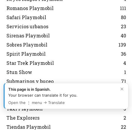
Romanos Playmobil
111
Safari Playmobil
80
Servicios urbanos
23
Sirenas Playmobil
40
Sobres Playmobil
139
Spirit Playmobil
36
Star Trek Playmobil
4
Stun Show
1
Submarinos y buceo
71
×
This page is in Spanish.
Súper 4 Playmobil
23
Your browser can translate it for you.
Supermercado Playmobil
4
Open the ⋮ menu → Translate
Taxi Playmobil
3
The Explorers
2
Tiendas Playmobil
22