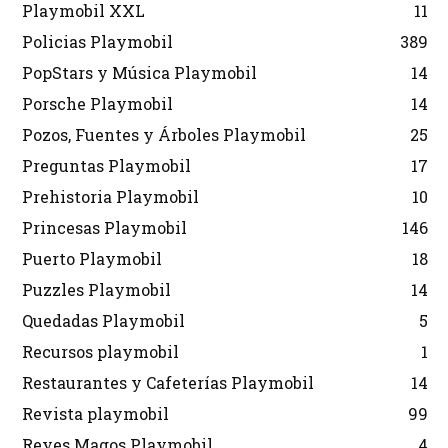
Playmobil XXL
11
Policias Playmobil
389
PopStars y Música Playmobil
14
Porsche Playmobil
14
Pozos, Fuentes y Árboles Playmobil
25
Preguntas Playmobil
17
Prehistoria Playmobil
10
Princesas Playmobil
146
Puerto Playmobil
18
Puzzles Playmobil
14
Quedadas Playmobil
5
Recursos playmobil
1
Restaurantes y Cafeterías Playmobil
14
Revista playmobil
99
Reyes Magos Playmobil
4