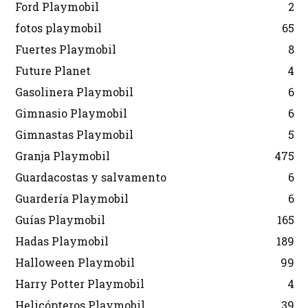
Ford Playmobil
2
fotos playmobil
65
Fuertes Playmobil
8
Future Planet
4
Gasolinera Playmobil
6
Gimnasio Playmobil
6
Gimnastas Playmobil
5
Granja Playmobil
475
Guardacostas y salvamento
6
Guardería Playmobil
6
Guías Playmobil
165
Hadas Playmobil
189
Halloween Playmobil
99
Harry Potter Playmobil
4
Helicópteros Playmobil
39