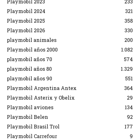
Playmobil 2023
233
Playmobil 2024
321
Playmobil 2025
358
Playmobil 2026
330
playmobil animales
200
Playmobil años 2000
1.082
playmobil años 70
574
playmobil años 80
1.329
playmobil años 90
551
Playmobil Argentina Antex
364
Playmobil Asterix y Obelix
29
Playmobil aviones
134
Playmobil Belen
92
Playmobil Brasil Trol
177
Playmobil Carrefour
9