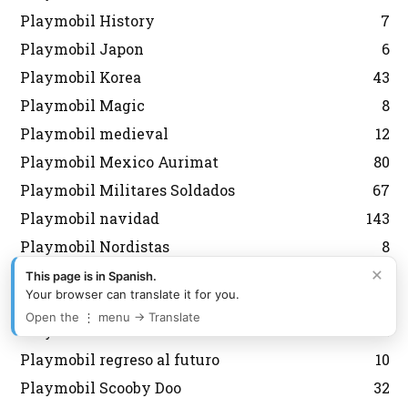
Playmobil History
7
Playmobil Japon
6
Playmobil Korea
43
Playmobil Magic
8
Playmobil medieval
12
Playmobil Mexico Aurimat
80
Playmobil Militares Soldados
67
Playmobil navidad
143
Playmobil Nordistas
8
×
Playmobil Personalizados Custom
46
This page is in Spanish.
Your browser can translate it for you.
Playmobil Princess
8
Open the ⋮ menu → Translate
Playmobil Promocionales
132
Playmobil regreso al futuro
10
Playmobil Scooby Doo
32