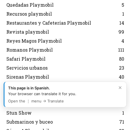
Quedadas Playmobil
5
Recursos playmobil
1
Restaurantes y Cafeterías Playmobil
14
Revista playmobil
99
Reyes Magos Playmobil
4
Romanos Playmobil
111
Safari Playmobil
80
Servicios urbanos
23
Sirenas Playmobil
40
Sobres Playmobil
139
×
This page is in Spanish.
Your browser can translate it for you.
Spirit Playmobil
36
Open the ⋮ menu → Translate
Star Trek Playmobil
4
Stun Show
1
Submarinos y buceo
71