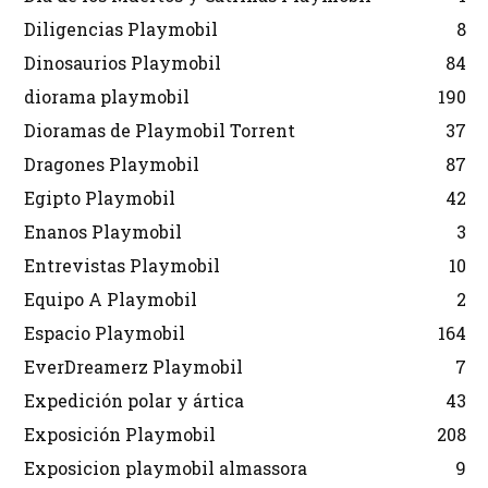
Diligencias Playmobil
8
Dinosaurios Playmobil
84
diorama playmobil
190
Dioramas de Playmobil Torrent
37
Dragones Playmobil
87
Egipto Playmobil
42
Enanos Playmobil
3
Entrevistas Playmobil
10
Equipo A Playmobil
2
Espacio Playmobil
164
EverDreamerz Playmobil
7
Expedición polar y ártica
43
Exposición Playmobil
208
Exposicion playmobil almassora
9