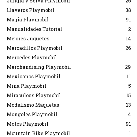
Jungla y Selva Playmobil
26
Llaveros Playmobil
38
Magia Playmobil
91
Manualidades Tutorial
2
Mejores Juguetes
14
Mercadillos Playmobil
26
Mercedes Playmobil
1
Merchandising Playmobil
29
Mexicanos Playmobil
11
Mina Playmobil
5
Miraculous Playmobil
15
Modelismo Maquetas
13
Mongoles Playmobil
4
Motos Playmobil
91
Mountain Bike Playmobil
1