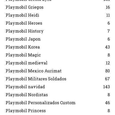
Playmobil Griegos
16
Playmobil Heidi
11
Playmobil Heroes
6
Playmobil History
7
Playmobil Japon
6
Playmobil Korea
43
Playmobil Magic
8
Playmobil medieval
12
Playmobil Mexico Aurimat
80
Playmobil Militares Soldados
67
Playmobil navidad
143
Playmobil Nordistas
8
Playmobil Personalizados Custom
46
Playmobil Princess
8