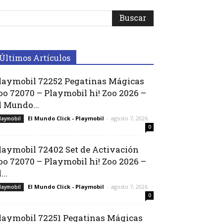
Últimos Artículos
laymobil 72252 Pegatinas Mágicas
oo 72070 – Playmobil hi! Zoo 2026 –
l Mundo...
El Mundo Click - Playmobil
-
agosto 7, 2026
laymobil
0
laymobil 72402 Set de Activación
oo 72070 – Playmobil hi! Zoo 2026 –
...
El Mundo Click - Playmobil
-
agosto 7, 2026
laymobil
0
laymobil 72251 Pegatinas Mágicas