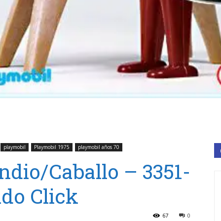
playmobil
Playmobil 1975
playmobil años 70
ndio/Caballo – 3351-
do Click
67
0