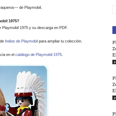
vaqueros— de Playmobil.
mobil 1975?
 de Playmobil 1975 y su descarga en PDF.
o de
Indios de Playmobil
para ampliar tu colección.
P
Z
E
cia en el
catálogo de Playmobil 1975
.
p
P
Z
El
p
P