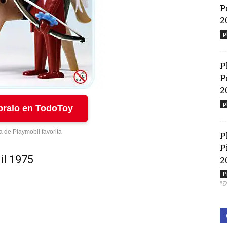
P
2
p
P
P
2
p
ralo en TodoToy
a de Playmobil favorita
P
P
il 1975
2
P
ag