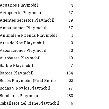
Acuarios Playmobil
4
Aeropuerto Playmobil
67
Agentes Secretos Playmobil
19
Ambulancias Playmobil
57
Animals & Friends Playmobil
1
Arca de Noé Playmobil
3
Asociaciones Playmobil
13
Autobuses Playmobil
19
Barbie Playmobil
7
Barcos Playmobil
184
Bebés Playmobil (First Smile
22
Bodas y Novios Playmobil
27
Bomberos Playmobil
283
Caballeros del Cisne Playmobil
6