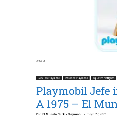
3351 A
Caballos Playmobil
Indios de Playmobil
Juguetes Antiguos
Playmobil Jefe i
A 1975 – El Mun
Por
El Mundo Click - Playmobil
-
mayo 27, 2026