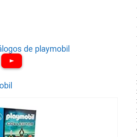
álogos de playmobil
Ver vídeos
obil