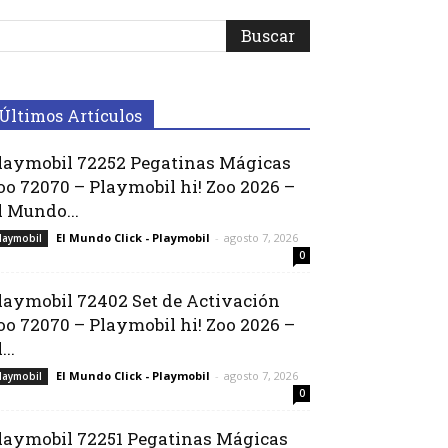
Últimos Artículos
laymobil 72252 Pegatinas Mágicas
oo 72070 – Playmobil hi! Zoo 2026 –
l Mundo...
El Mundo Click - Playmobil
-
agosto 7, 2026
laymobil
0
laymobil 72402 Set de Activación
oo 72070 – Playmobil hi! Zoo 2026 –
...
El Mundo Click - Playmobil
-
agosto 7, 2026
laymobil
0
laymobil 72251 Pegatinas Mágicas