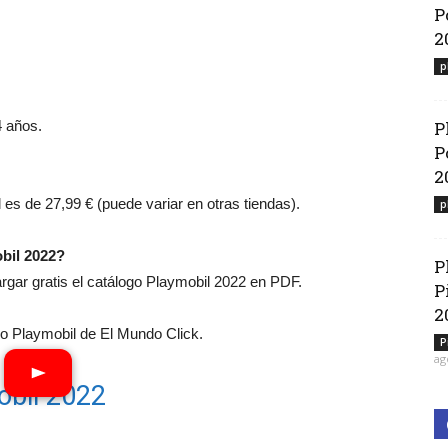
P
2
p
4 años.
P
P
2
l es de 27,99 € (puede variar en otras tiendas).
p
bil 2022?
P
ar gratis el catálogo Playmobil 2022 en PDF.
P
2
 Playmobil de El Mundo Click.
P
ag
obil 2022