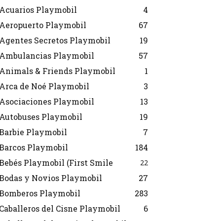
Acuarios Playmobil
4
Aeropuerto Playmobil
67
Agentes Secretos Playmobil
19
Ambulancias Playmobil
57
Animals & Friends Playmobil
1
Arca de Noé Playmobil
3
Asociaciones Playmobil
13
Autobuses Playmobil
19
Barbie Playmobil
7
Barcos Playmobil
184
Bebés Playmobil (First Smile
22
Bodas y Novios Playmobil
27
Bomberos Playmobil
283
Caballeros del Cisne Playmobil
6