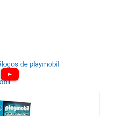
álogos de playmobil
obil
Ver vídeos