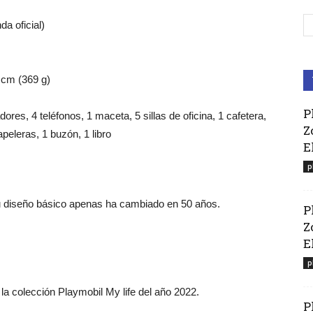
da oficial)
 cm (369 g)
P
dores, 4 teléfonos, 1 maceta, 5 sillas de oficina, 1 cafetera,
Z
apeleras, 1 buzón, 1 libro
E
p
su diseño básico apenas ha cambiado en 50 años.
P
Z
El
p
 la colección Playmobil My life del año 2022.
P