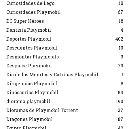
Curiosidades de Lego
10
Curiosidades Playmobil
67
DC Super Héroes
18
Dentista Playmobil
4
Deportes Playmobil
402
Descuentos Playmobil
10
Desmontar Playmobils
3
Despiece Playmobil
73
Día de los Muertos y Catrinas Playmobil
1
Diligencias Playmobil
8
Dinosaurios Playmobil
84
diorama playmobil
190
Dioramas de Playmobil Torrent
37
Dragones Playmobil
87
Egipto Playmobil
42