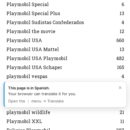
Playmobil Special
6
Playmobil Special Plus
13
Playmobil Sudistas Confederados
4
Playmobil the movie
12
Playmobil USA
660
Playmobil USA Mattel
13
Playmobil USA Playmobil
482
Playmobil USA Schaper
165
playmobil vespas
4
Playmobil Victoriano
47
×
This page is in Spanish.
Playmobil vikingos
49
Your browser can translate it for you.
Open the ⋮ menu → Translate
Playmobil Vintage
10
playmobil wildlife
21
Playmobil XXL
11