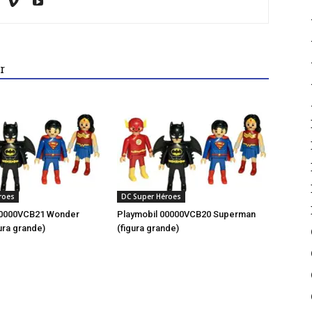
r
roes
DC Super Héroes
00000VCB21 Wonder
Playmobil 00000VCB20 Superman
ura grande)
(figura grande)