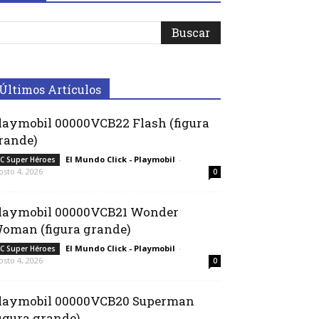
Últimos Artículos
laymobil 00000VCB22 Flash (figura
rande)
El Mundo Click - Playmobil
-
C Super Héroes
osto 4, 2026
0
laymobil 00000VCB21 Wonder
oman (figura grande)
El Mundo Click - Playmobil
-
C Super Héroes
osto 4, 2026
0
laymobil 00000VCB20 Superman
figura grande)