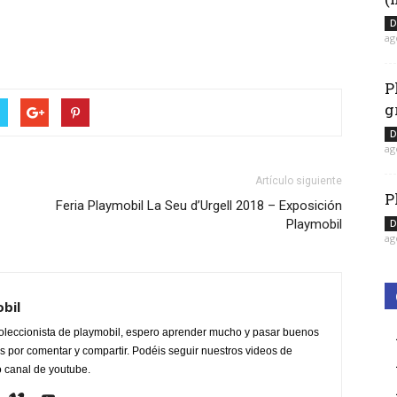
D
ag
P
g
D
ag
Artículo siguiente
P
Feria Playmobil La Seu d’Urgell 2018 – Exposición
Playmobil
D
ag
obil
oleccionista de playmobil, espero aprender mucho y pasar buenos
 por comentar y compartir. Podéis seguir nuestros videos de
o canal de youtube.