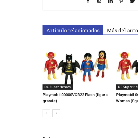
Artículo relacionados
Más del auto
DC Super Héroes
DC Super Hé
Playmobil 00000VCB22 Flash (figura
Playmobil 
grande)
Woman (fig