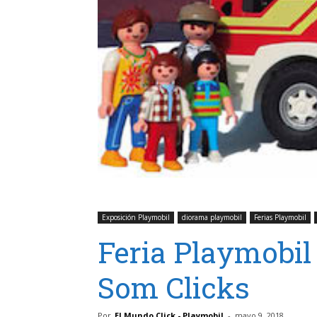
Exposición Playmobil
diorama playmobil
Ferias Playmobil
Feria Playmobil
Som Clicks
Por
El Mundo Click - Playmobil
-
mayo 9, 2018