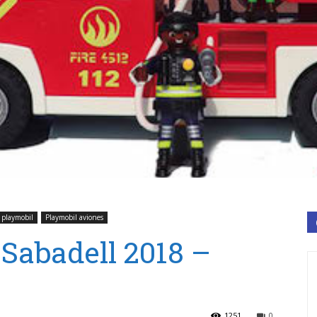
playmobil
Playmobil aviones
 Sabadell 2018 –
1251
0