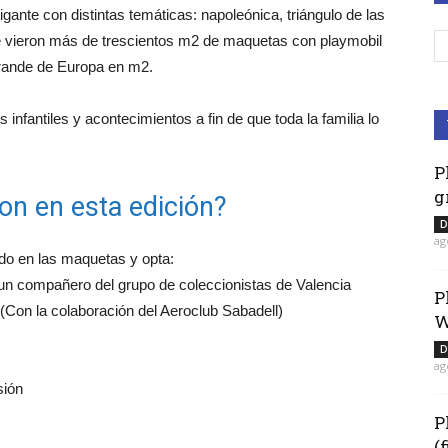
ante con distintas temáticas: napoleónica, triángulo de las
 se vieron más de trescientos m2 de maquetas con playmobil
grande de Europa en m2.
 infantiles y acontecimientos a fin de que toda la familia lo
P
g
ron en esta edición?
D
ag
ido en las maquetas y opta:
, un compañero del grupo de coleccionistas de Valencia
P
. (Con la colaboración del Aeroclub Sabadell)
W
D
ag
sión
P
(