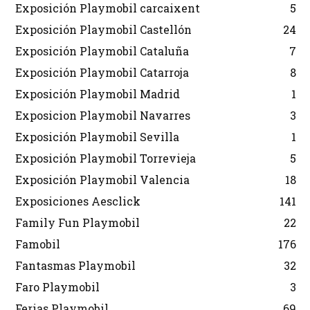
Exposición Playmobil carcaixent
5
Exposición Playmobil Castellón
24
Exposición Playmobil Cataluña
7
Exposición Playmobil Catarroja
8
Exposición Playmobil Madrid
1
Exposicion Playmobil Navarres
3
Exposición Playmobil Sevilla
1
Exposición Playmobil Torrevieja
5
Exposición Playmobil Valencia
18
Exposiciones Aesclick
141
Family Fun Playmobil
22
Famobil
176
Fantasmas Playmobil
32
Faro Playmobil
3
Ferias Playmobil
69