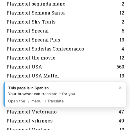
Playmobil segunda mano
2
Playmobil Semana Santa
12
Playmobil Sky Trails
2
Playmobil Special
6
Playmobil Special Plus
13
Playmobil Sudistas Confederados
4
Playmobil the movie
12
Playmobil USA
660
Playmobil USA Mattel
13
Playmobil USA Playmobil
482
×
This page is in Spanish.
Playmobil USA Schaper
165
Your browser can translate it for you.
Open the ⋮ menu → Translate
playmobil vespas
4
Playmobil Victoriano
47
Playmobil vikingos
49
Playmobil Vintage
10