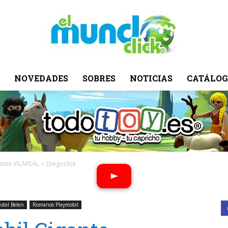
NOVEDADES
SOBRES
NOTICIAS
CATÁLOG
El
Mundo
ante VILAREAL ⭐ Diegoclick
obil Belen
Romanos Playmobil
Click