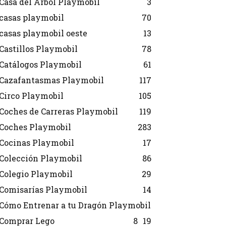
Casa del Árbol Playmobil
3
casas playmobil
70
casas playmobil oeste
13
Castillos Playmobil
78
Catálogos Playmobil
61
Cazafantasmas Playmobil
117
Circo Playmobil
105
Coches de Carreras Playmobil
119
Coches Playmobil
283
Cocinas Playmobil
17
Colección Playmobil
86
Colegio Playmobil
29
Comisarías Playmobil
14
Cómo Entrenar a tu Dragón Playmobil
Comprar Lego
8
19