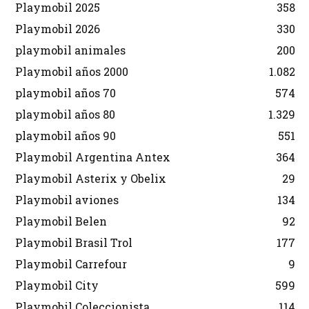
Playmobil 2025
358
Playmobil 2026
330
playmobil animales
200
Playmobil años 2000
1.082
playmobil años 70
574
playmobil años 80
1.329
playmobil años 90
551
Playmobil Argentina Antex
364
Playmobil Asterix y Obelix
29
Playmobil aviones
134
Playmobil Belen
92
Playmobil Brasil Trol
177
Playmobil Carrefour
9
Playmobil City
599
Playmobil Coleccionista
114