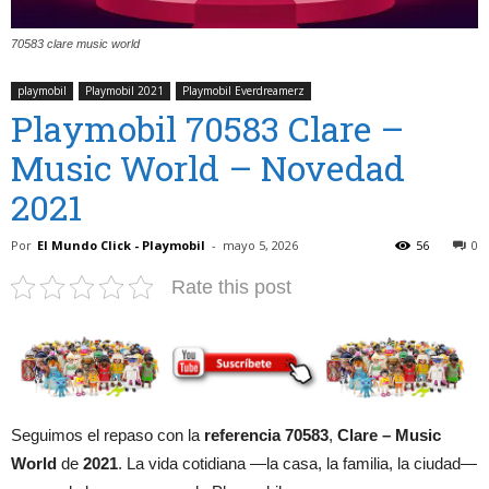
70583 clare music world
playmobil
Playmobil 2021
Playmobil Everdreamerz
Playmobil 70583 Clare –
Music World – Novedad
2021
Por
El Mundo Click - Playmobil
-
mayo 5, 2026
56
0
Rate this post
Seguimos el repaso con la
referencia 70583
,
Clare – Music
World
de
2021
. La vida cotidiana —la casa, la familia, la ciudad—