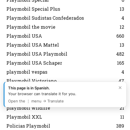
Playmobil Special Plus
13
Playmobil Sudistas Confederados
4
Playmobil the movie
12
Playmobil USA
660
Playmobil USA Mattel
13
Playmobil USA Playmobil
482
Playmobil USA Schaper
165
playmobil vespas
4
Playmobil Victoriano
47
×
This page is in Spanish.
Playmobil vikingos
49
Your browser can translate it for you.
Playmobil Vintage
10
Open the ⋮ menu → Translate
playmobil wildlife
21
Playmobil XXL
11
Policias Playmobil
389