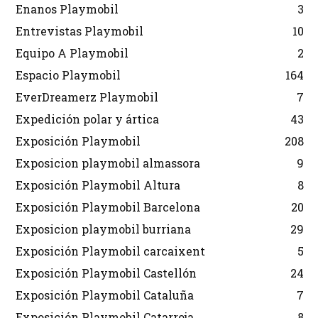
Enanos Playmobil
3
Entrevistas Playmobil
10
Equipo A Playmobil
2
Espacio Playmobil
164
EverDreamerz Playmobil
7
Expedición polar y ártica
43
Exposición Playmobil
208
Exposicion playmobil almassora
9
Exposición Playmobil Altura
8
Exposición Playmobil Barcelona
20
Exposicion playmobil burriana
29
Exposición Playmobil carcaixent
5
Exposición Playmobil Castellón
24
Exposición Playmobil Cataluña
7
Exposición Playmobil Catarroja
8