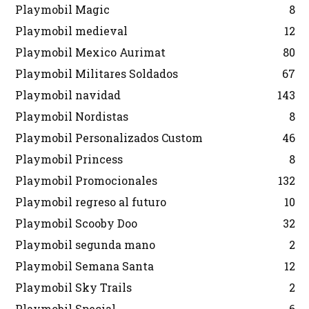
Playmobil Magic
8
Playmobil medieval
12
Playmobil Mexico Aurimat
80
Playmobil Militares Soldados
67
Playmobil navidad
143
Playmobil Nordistas
8
Playmobil Personalizados Custom
46
Playmobil Princess
8
Playmobil Promocionales
132
Playmobil regreso al futuro
10
Playmobil Scooby Doo
32
Playmobil segunda mano
2
Playmobil Semana Santa
12
Playmobil Sky Trails
2
Playmobil Special
6