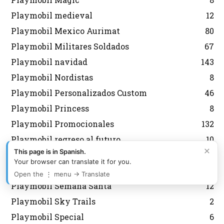
Playmobil medieval
12
Playmobil Mexico Aurimat
80
Playmobil Militares Soldados
67
Playmobil navidad
143
Playmobil Nordistas
8
Playmobil Personalizados Custom
46
Playmobil Princess
8
Playmobil Promocionales
132
Playmobil regreso al futuro
10
×
This page is in Spanish.
Playmobil Scooby Doo
32
Your browser can translate it for you.
Playmobil segunda mano
2
Open the ⋮ menu → Translate
Playmobil Semana Santa
12
Playmobil Sky Trails
2
Playmobil Special
6