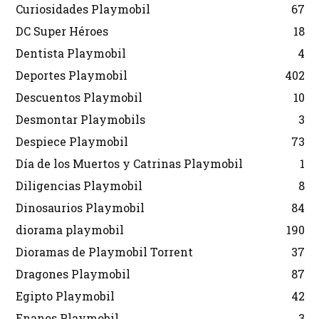
Curiosidades Playmobil
67
DC Super Héroes
18
Dentista Playmobil
4
Deportes Playmobil
402
Descuentos Playmobil
10
Desmontar Playmobils
3
Despiece Playmobil
73
Día de los Muertos y Catrinas Playmobil
1
Diligencias Playmobil
8
Dinosaurios Playmobil
84
diorama playmobil
190
Dioramas de Playmobil Torrent
37
Dragones Playmobil
87
Egipto Playmobil
42
Enanos Playmobil
3