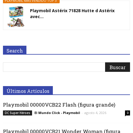
PLAYMOBIL MÁS VENDIDO TOP 3
Playmobil Astérix 71828 Hutte d Astérix
avec...
Search
Últimos Artículos
Playmobil 00000VCB22 Flash (figura grande)
El Mundo Click - Playmobil
-
agosto 4, 2026
DC Super Héroes
0
Playmobil 00000VCB21 Wonder Woman (figura