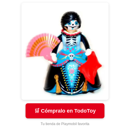
🛒 Cómpralo en TodoToy
Tu tienda de Playmobil favorita