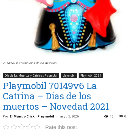
70149v6 la catrina dias de los muertos
Día de los Muertos y Catrinas Playmobil
playmobil
Playmobil 2021
Playmobil 70149v6 La
Catrina – Dias de los
muertos – Novedad 2021
Por
El Mundo Click - Playmobil
-
mayo 5, 2026
46
0
Rate this post